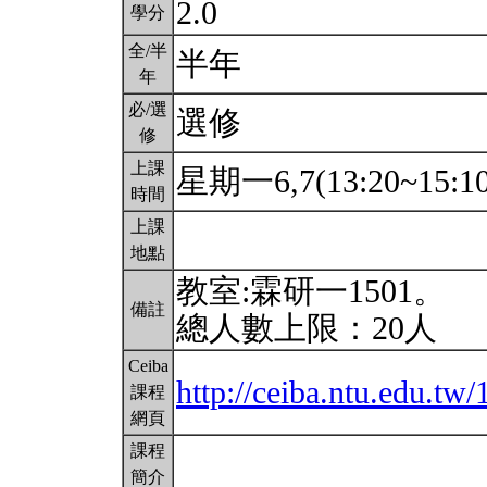
2.0
學分
全/半
半年
年
必/選
選修
修
上課
星期一6,7(13:20~15:1
時間
上課
地點
教室:霖研一1501。
備註
總人數上限：20人
Ceiba
http://ceiba.ntu.edu.tw
課程
網頁
課程
簡介