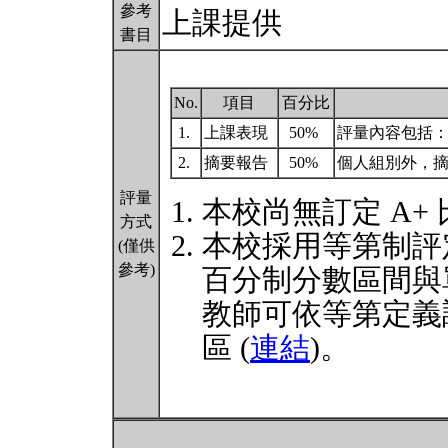
參考
上課提供
書目
No.
項目
百分比
1.
上課表現
50%
評量內容包括
2.
摘要報告
50%
個人組別外，摘
評量
本校尚無訂定 A+
方式
本校採用等第制評
(僅供
參考)
百分制分數區間與
教師可依等第定義
區 (
連結
)。