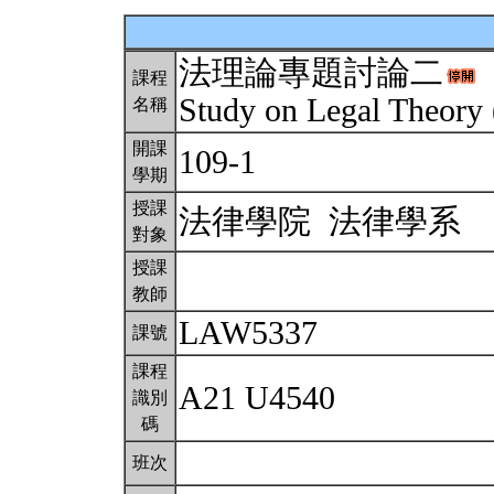
法理論專題討論二
課程
Study on Legal Theory
名稱
開課
109-1
學期
授課
法律學院 法律學系
對象
授課
教師
LAW5337
課號
課程
A21 U4540
識別
碼
班次