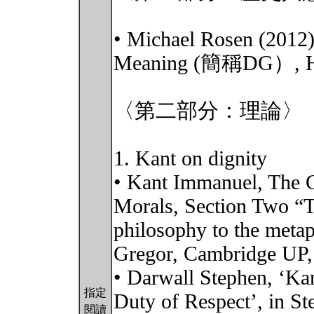
• Michael Rosen (2012),
Meaning (簡稱DG）, Har
〈第二部分：理論〉
1. Kant on dignity
• Kant Immanuel, The 
Morals, Section Two “T
philosophy to the metap
Gregor, Cambridge UP,
• Darwall Stephen, ‘Kan
指定
Duty of Respect’, in St
閱讀