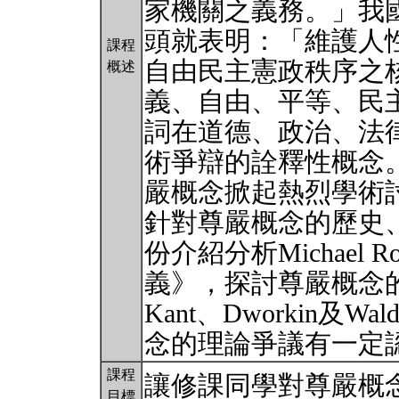
家機關之義務。」我國
頭就表明：「維護人
課程
自由民主憲政秩序之
概述
義、自由、平等、民
詞在道德、政治、法
術爭辯的詮釋性概念
嚴概念掀起熱烈學術
針對尊嚴概念的歷史
份介紹分析Michael
義》，探討尊嚴概念
Kant、Dworkin及
念的理論爭議有一定
課程
讓修課同學對尊嚴概
目標