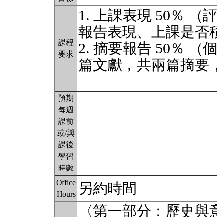
1. 上課表現 50％
報告表現、上課是否
課程
2. 摘要報告 50％
要求
篇文獻，共兩篇摘要
預期
每週
課前
或/與
課後
學習
時數
Office
另約時間
Hours
〈第一部分：歷史與