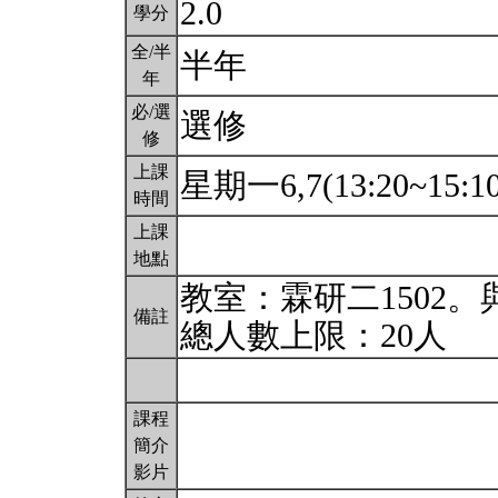
2.0
學分
全/半
半年
年
必/選
選修
修
上課
星期一6,7(13:20~15:1
時間
上課
地點
教室：霖研二1502
備註
總人數上限：20人
課程
簡介
影片