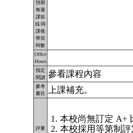
預期
每週
課前
或/與
課後
學習
時數
Office
Hours
指定
參看課程內容
閱讀
參考
上課補充。
書目
本校尚無訂定 A+
本校採用等第制評
評量