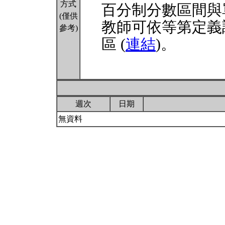
方式
百分制分數區間與
(僅供
教師可依等第定義
參考)
區 (
連結
)。
週次
日期
無資料