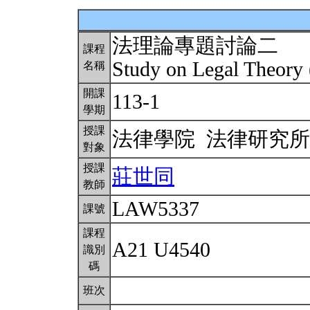
法理論專題討論二
課程
Study on Legal Theory
名稱
開課
113-1
學期
授課
法律學院 法律研究
對象
授課
莊世同
教師
LAW5337
課號
課程
A21 U4540
識別
碼
班次