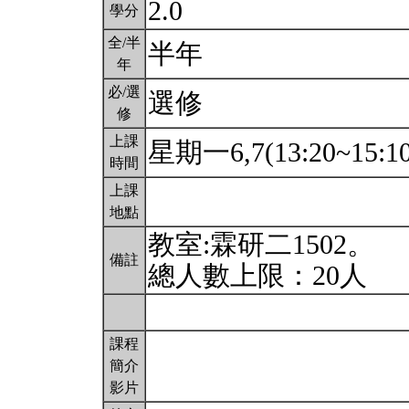
2.0
學分
全/半
半年
年
必/選
選修
修
上課
星期一6,7(13:20~15:1
時間
上課
地點
教室:霖研二1502。
備註
總人數上限：20人
課程
簡介
影片