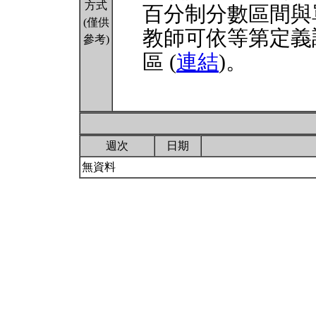
方式
百分制分數區間與
(僅供
教師可依等第定義
參考)
區 (
連結
)。
週次
日期
無資料