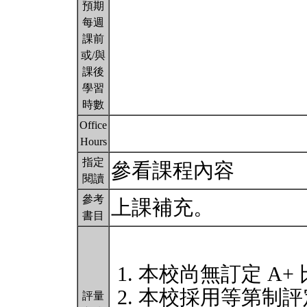
預期
每週
課前
或/與
課後
學習
時數
Office
Hours
指定
參看課程內容
閱讀
參考
上課補充。
書目
本校尚無訂定 A+
本校採用等第制評
評量