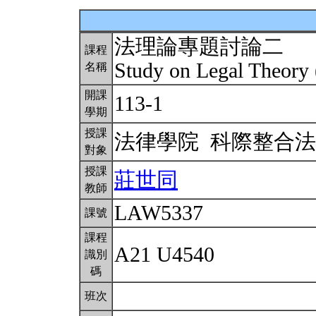
法理論專題討論二
課程
Study on Legal Theory
名稱
開課
113-1
學期
授課
法律學院 科際整合
對象
授課
莊世同
教師
LAW5337
課號
課程
A21 U4540
識別
碼
班次