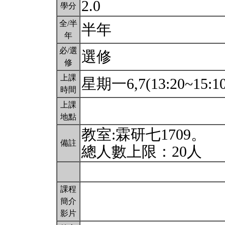
2.0
學分
全/半
半年
年
必/選
選修
修
上課
星期一6,7(13:20~15:1
時間
上課
地點
教室:霖研七1709。
備註
總人數上限：20人
課程
簡介
影片