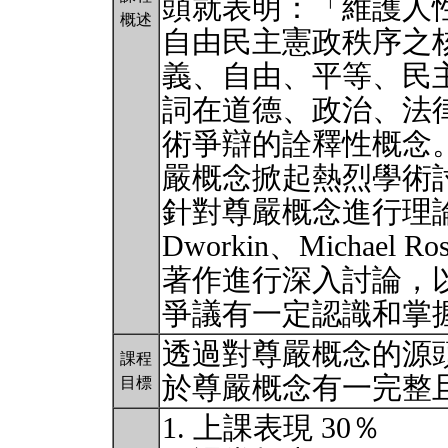
頭就表明：「維護人
概述
自由民主憲政秩序之
義、自由、平等、民
詞在道德、政治、法
術爭辯的詮釋性概念
嚴概念掀起熱烈學術
針對尊嚴概念進行理論
Dworkin、Michael 
著作進行深入討論，
爭議有一定認識和掌
透過對尊嚴概念的源
課程
於尊嚴概念有一完整
目標
1. 上課表現 30％