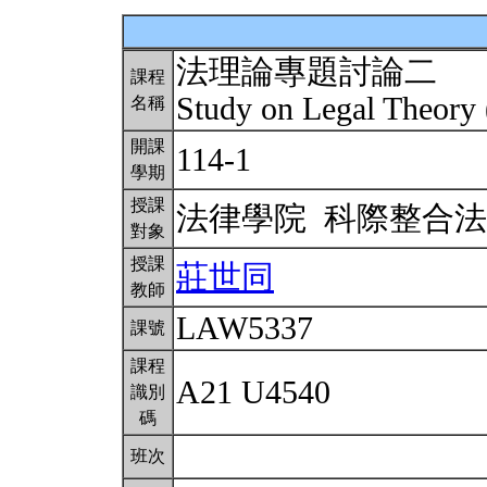
法理論專題討論二
課程
Study on Legal Theory
名稱
開課
114-1
學期
授課
法律學院 科際整合
對象
授課
莊世同
教師
LAW5337
課號
課程
A21 U4540
識別
碼
班次