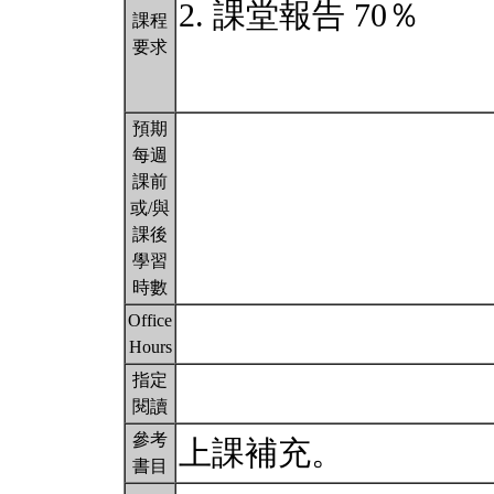
2. 課堂報告 70％
課程
要求
預期
每週
課前
或/與
課後
學習
時數
Office
Hours
指定
閱讀
參考
上課補充。
書目