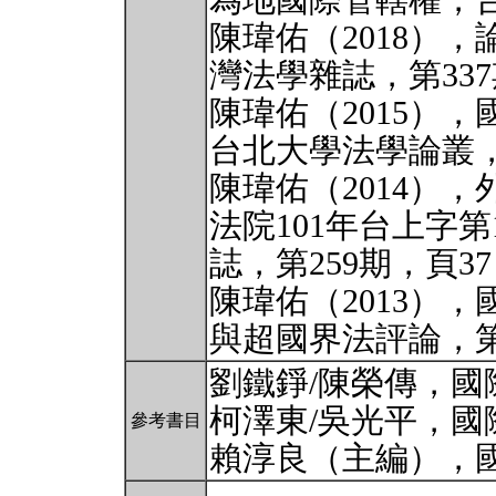
為地國際管轄權，台
陳瑋佑（2018）
灣法學雜誌，第337
陳瑋佑（2015）
台北大學法學論叢，第
陳瑋佑（2014）
法院101年台上字第
誌，第259期，頁37
陳瑋佑（2013）
與超國界法評論，第
劉鐵錚/陳榮傳，國
柯澤東/吳光平，國
參考書目
賴淳良（主編），