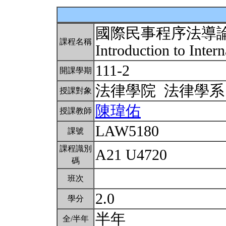
國際民事程序法導
課程名稱
Introduction to Inter
111-2
開課學期
法律學院 法律學
授課對象
陳瑋佑
授課教師
LAW5180
課號
課程識別
A21 U4720
碼
班次
2.0
學分
半年
全/半年