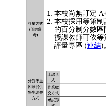
本校尚無訂定 A
本校採用等第制
評量方式
的百分制分數區
(僅供參
考)
授課教師可依等
評量專區 (
連結
)
上課形
式
針對學生
困難提供
作業繳
學生調整
交方式
方式
考試形
式