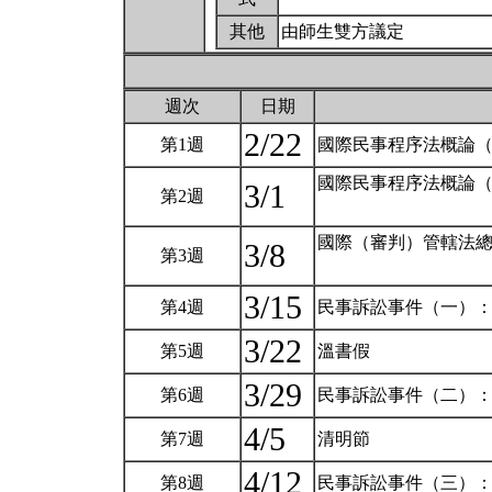
其他
由師生雙方議定
週次
日期
2/22
第1週
國際民事程序法概論
國際民事程序法概論
3/1
第2週
國際（審判）管轄法
3/8
第3週
3/15
第4週
民事訴訟事件（一）
3/22
第5週
溫書假
3/29
第6週
民事訴訟事件（二）
4/5
第7週
清明節
4/12
第8週
民事訴訟事件（三）