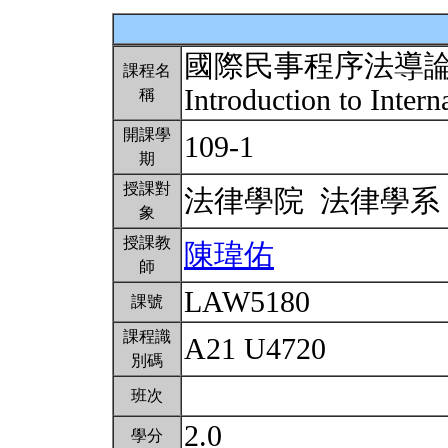
國際民事程序法導
課程名
Introduction to Inter
稱
開課學
109-1
期
授課對
法律學院 法律學
象
授課教
陳瑋佑
師
LAW5180
課號
課程識
A21 U4720
別碼
班次
2.0
學分