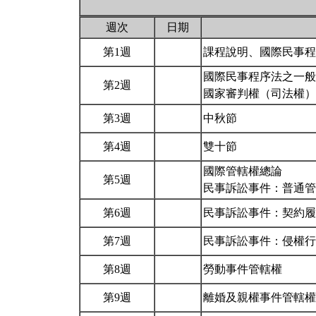
週次
日期
第1週
課程說明、國際民事
國際民事程序法之一般
第2週
國家審判權（司法權
第3週
中秋節
第4週
雙十節
國際管轄權總論
第5週
民事訴訟事件：普通
第6週
民事訴訟事件：契約
第7週
民事訴訟事件：侵權
第8週
勞動事件管轄權
第9週
離婚及親權事件管轄