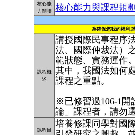
核心能
核心能力與課程規
力關聯
為確保您我的權利,
講授國際民事程序
法、國際仲裁法）
範狀態、實務運作
其中，我國法如何
課程概
課程之重點。
述
※已修習過106-
論」課程者，請勿
培養修課同學對國
課程目
引發研究之興趣，