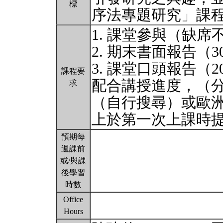
標
序法專題研究」課
1. 課堂參與（缺席
2. 期末書面報告（
3. 課堂口頭報告
課程要
配合講授進度，（
求
（自行搜尋）或歐
上於第一次上課時
預期每
週課前
或/與課
後學習
時數
Office
Hours