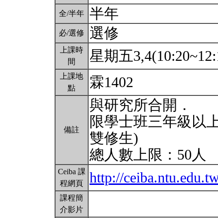
半年
全/半年
選修
必/選修
上課時
星期五3,4(10:20~12:
間
上課地
霖1402
點
與研究所合開．
限學士班三年級以上
備註
雙修生)
總人數上限：50人
Ceiba 課
http://ceiba.ntu.ed
程網頁
課程簡
介影片