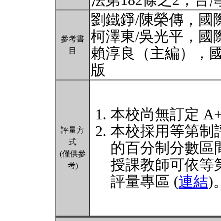
法第182條之2，台
劉鐵錚/陳榮傳，國際
柯澤東/吳光平，國際
參考書
賴淳良（主編），國
目
版
本校尚無訂定 A
本校採用等第制
評量方
式
的百分制分數區
(僅供參
授課教師可依等
考)
評量專區 (
連結
)