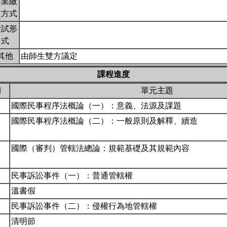
作業繳
交方式
考試形
式
其他
由師生雙方議定
課程進度
期
單元主題
國際民事程序法概論（一）：意義、法源及課題
國際民事程序法概論（二）：一般原則及解釋、續造
國際（審判）管轄法總論：規範基礎及其規範內容
民事訴訟事件（一）：普通管轄權
溫書假
民事訴訟事件（二）：侵權行為地管轄權
清明節