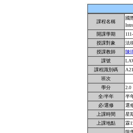
國
課程名稱
Intr
開課學期
111
授課對象
法
授課教師
陳
課號
LA
課程識別碼
A2
班次
學分
2.0
全/半年
半
必/選修
選
上課時間
星期三
上課地點
霖1
限