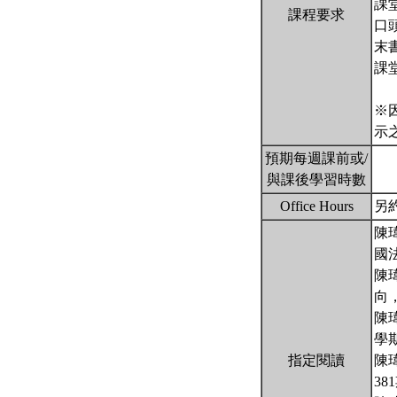
課
課程要求
口
末
課
※
示
預期每週課前或/
與課後學習時數
Office Hours
另
陳
國
陳
向，
陳
學期
指定閱讀
陳
38