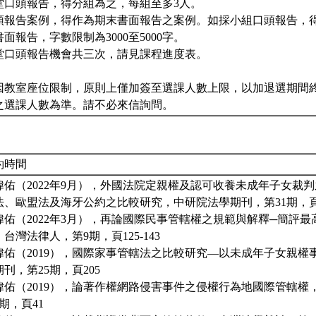
堂口頭報告，得分組為之，每組至多3人。
頭報告案例，得作為期末書面報告之案例。如採小組口頭報告，
書面報告，字數限制為3000至5000字。
堂口頭報告機會共三次，請見課程進度表。
因教室座位限制，原則上僅加簽至選課人數上限，以加退選期間
之選課人數為準。請不必來信詢問。
約時間
瑋佑（2022年9月），外國法院定親權及認可收養未成年子女裁
法、歐盟法及海牙公約之比較研究，中研院法學期刊，第31期，頁73
瑋佑（2022年3月），再論國際民事管轄權之規範與解釋─簡評
台灣法律人，第9期，頁125-143
瑋佑（2019），國際家事管轄法之比較研究—以未成年子女親權
刊，第25期，頁205
瑋佑（2019），論著作權網路侵害事件之侵權行為地國際管轄權
1期，頁41