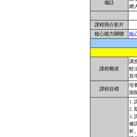
備註
總
課程簡介影片
核心能力關聯
核
講
課程概述
較
其
培
課程目標
期
1
2
3.
修
析