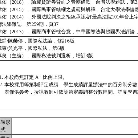
瑋佑（2018），論載貨證券背面之管轄條款，台灣法學雜誌，第33
瑋佑（2015），國際民事管轄權之規範與解釋，台北大學法學論叢，
瑋佑（2014），外國法院判決之拒絕承認-評最高法院101年台上字
灣法學雜誌，第259期，頁37
瑋佑（2013），國際商事管轄合意，中華國際法與超國界法評論，
鐵錚/陳榮傳，國際私法論，修訂6版
澤東/吳光平，國際私法，第6版
淳良（主編），國際私法裁判選析，增訂3版
本校尚無訂定 A+ 比例上限。
本校採用等第制評定成績，學生成績評量辦法中的百分制分數
表僅供參考，授課教師可依等第定義調整分數區間。詳見學習評
上課形
式