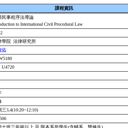
課程資訊
際民事程序法導論
oduction to International Civil Procedural Law
-2
律學院 法律研究所
瑋佑
W5180
1 U4720
年
修
3,4(10:20~12:10)
506
學士班三年級以上 且 限本系所學生(含輔系、雙修生)