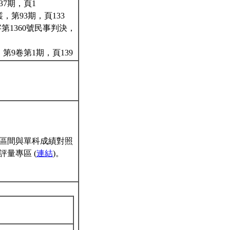
7期，頁1
第93期，頁133
第1360號民事判決，
第9卷第1期，頁139
區間與單科成績對照
量專區 (
連結
)。