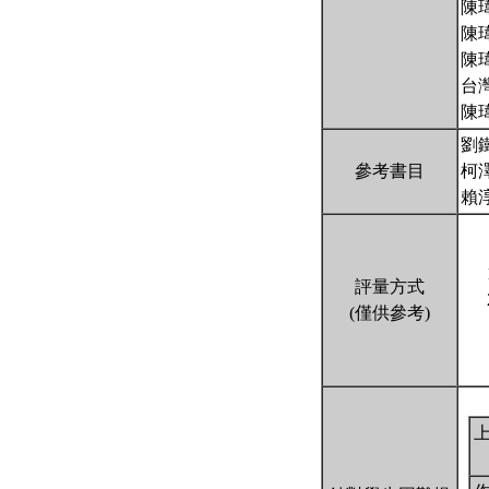
陳
陳
陳
台
陳
劉
參考書目
柯
賴
評量方式
(僅供參考)