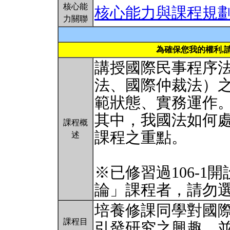
核心能
核心能力與課程規
力關聯
為確保您我的權利,
講授國際民事程序
法、國際仲裁法）
範狀態、實務運作
其中，我國法如何
課程概
課程之重點。
述
※已修習過106-
論」課程者，請勿
培養修課同學對國
課程目
引發研究之興趣，