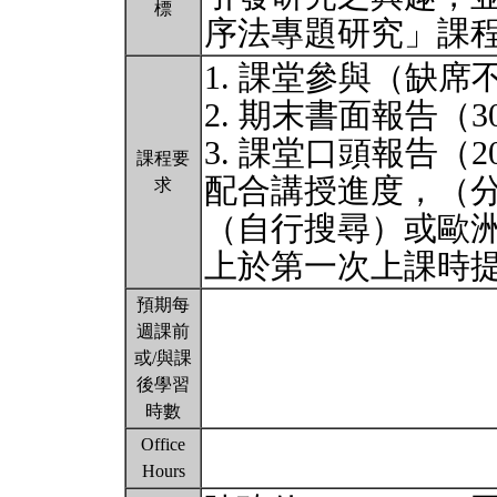
標
序法專題研究」課
1. 課堂參與（缺席
2. 期末書面報告（
3. 課堂口頭報告
課程要
配合講授進度，（
求
（自行搜尋）或歐
上於第一次上課時
預期每
週課前
或/與課
後學習
時數
Office
Hours