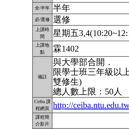
半年
全/半年
選修
必/選修
上課時
星期五3,4(10:20~12:
間
上課地
霖1402
點
與大學部合開．
限學士班三年級以上
備註
雙修生)
總人數上限：50人
Ceiba 課
http://ceiba.ntu.ed
程網頁
課程簡
介影片