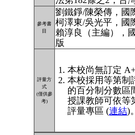
法第182條之2，台
劉鐵錚/陳榮傳，國際
柯澤東/吳光平，國際
參考書
賴淳良（主編），國
目
版
本校尚無訂定 A
本校採用等第制
評量方
式
的百分制分數區
(僅供參
授課教師可依等
考)
評量專區 (
連結
)