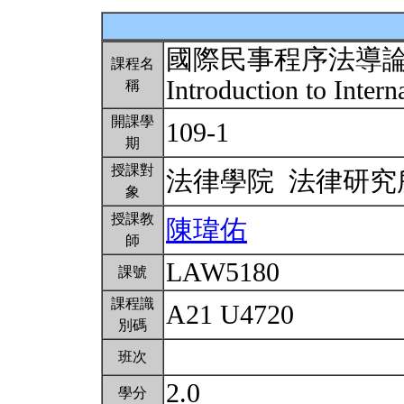
國際民事程序法導
課程名
Introduction to Inter
稱
開課學
109-1
期
授課對
法律學院 法律研
象
授課教
陳瑋佑
師
LAW5180
課號
課程識
A21 U4720
別碼
班次
2.0
學分