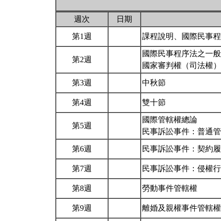
週次
日期
第1週
課程說明、國際民事
國際民事程序法之一般
第2週
國家審判權（司法權
第3週
中秋節
第4週
雙十節
國際管轄權總論
第5週
民事訴訟事件：普通
第6週
民事訴訟事件：契約
第7週
民事訴訟事件：侵權
第8週
勞動事件管轄權
第9週
離婚及親權事件管轄