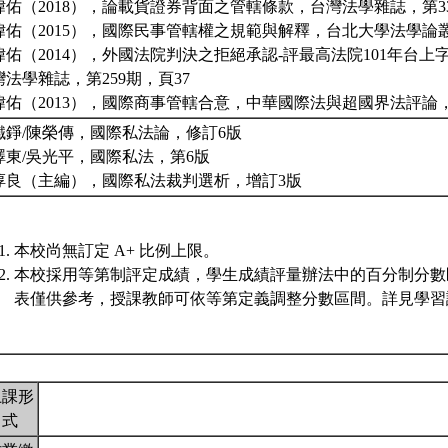
瑋佑（2018），論載貨證券背面之管轄條款，台灣法學雜誌，第33
瑋佑（2015），國際民事管轄權之規範與解釋，台北大學法學論叢，
瑋佑（2014），外國法院判決之拒絕承認-評最高法院101年台上字
灣法學雜誌，第259期，頁37
瑋佑（2013），國際商事管轄合意，中華國際法與超國界法評論，
鐵錚/陳榮傳，國際私法論，修訂6版
澤東/吳光平，國際私法，第6版
淳良（主編），國際私法裁判選析，增訂3版
本校尚無訂定 A+ 比例上限。
本校採用等第制評定成績，學生成績評量辦法中的百分制分數
表僅供參考，授課教師可依等第定義調整分數區間。詳見學習評
上課形
式