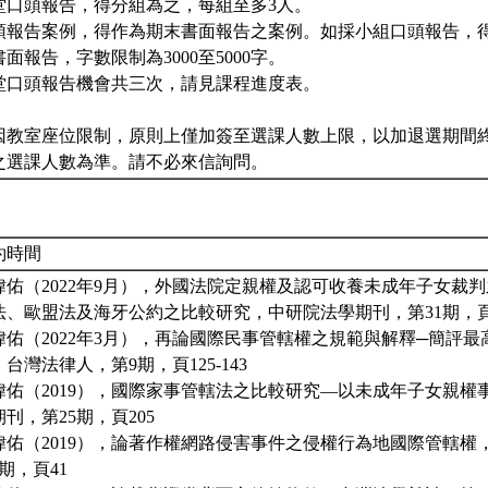
堂口頭報告，得分組為之，每組至多3人。
頭報告案例，得作為期末書面報告之案例。如採小組口頭報告，
書面報告，字數限制為3000至5000字。
堂口頭報告機會共三次，請見課程進度表。
因教室座位限制，原則上僅加簽至選課人數上限，以加退選期間
之選課人數為準。請不必來信詢問。
約時間
瑋佑（2022年9月），外國法院定親權及認可收養未成年子女裁
法、歐盟法及海牙公約之比較研究，中研院法學期刊，第31期，頁73
瑋佑（2022年3月），再論國際民事管轄權之規範與解釋─簡評
台灣法律人，第9期，頁125-143
瑋佑（2019），國際家事管轄法之比較研究—以未成年子女親權
刊，第25期，頁205
瑋佑（2019），論著作權網路侵害事件之侵權行為地國際管轄權
1期，頁41