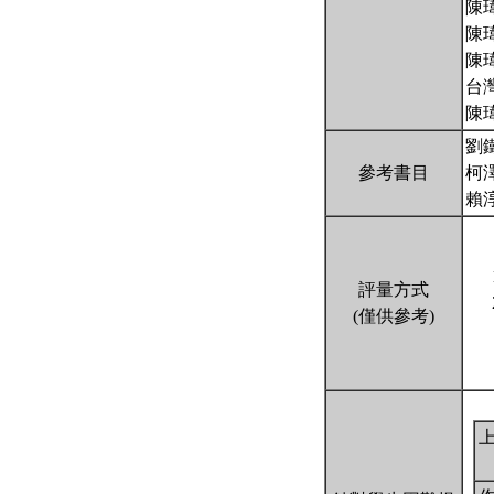
陳
陳
陳
台
陳
劉
參考書目
柯
賴
評量方式
(僅供參考)