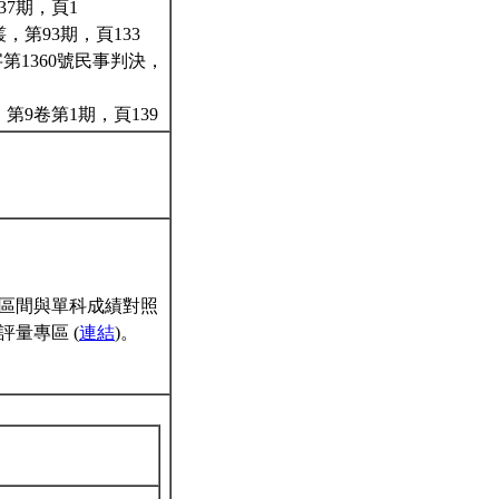
7期，頁1
第93期，頁133
第1360號民事判決，
第9卷第1期，頁139
區間與單科成績對照
量專區 (
連結
)。