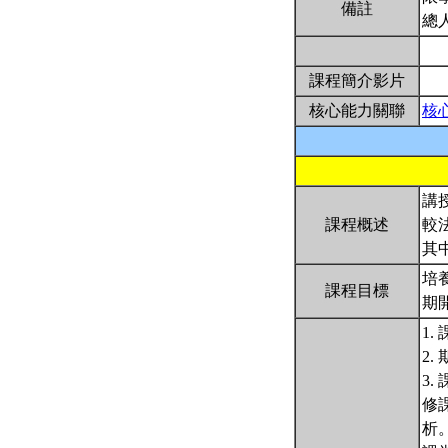
備註
總
課程簡介影片
核心能力關聯
核
講
課程概述
較
其
培
課程目標
期
1
2
3.
修
析