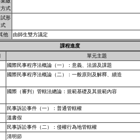
作業繳
交方式
考試形
式
其他
由師生雙方議定
課程進度
期
單元主題
國際民事程序法概論（一）：意義、法源及課題
國際民事程序法概論（二）：一般原則及解釋、續造
國際（審判）管轄法總論：規範基礎及其規範內容
民事訴訟事件（一）：普通管轄權
溫書假
民事訴訟事件（二）：侵權行為地管轄權
清明節