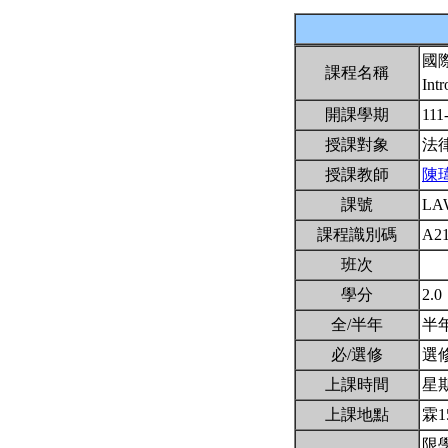
國
課程名稱
Intr
開課學期
111
授課對象
法
授課教師
陳
課號
LA
課程識別碼
A2
班次
學分
2.0
全/半年
半
必/選修
選
上課時間
星期三
上課地點
霖1
限