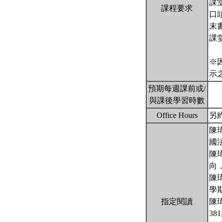
課
課程要求
口
末
課
※
示
預期每週課前或/
與課後學習時數
Office Hours
另
陳
國
陳
向，
陳
學期
指定閱讀
陳
38