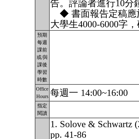
告。評論者進行10分
◆ 書面報告定稿應於20
大學生4000-6000字，
預期
每週
課前
或/與
課後
學習
時數
Office
每週一 14:00~16:00
Hours
指定
閱讀
1. Solove & Schwartz (
pp. 41-86