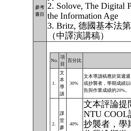
2. Solove, The Digital 
參考
the Information Age
書目
3. Britz, 德國
（中譯演講稿）
項
No.
百分比
目
文
文本導讀稿應於當週週日1
本
1.
30%
或抄襲者，學期成績以0
導
告與作業成績的20%。
讀
文本評論提問
NTU CO
課
堂
抄襲者，學期
2.
40%
參