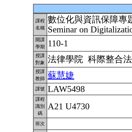
數位化與資訊保障專
課程
Seminar on Digitalizati
名稱
開課
110-1
學期
授課
法律學院 科際整合
對象
授課
蘇慧婕
教師
LAW5498
課號
課程
A21 U4730
識別
碼
班次