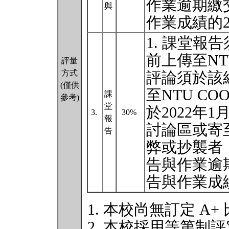
作業逾期繳
與
作業成績的2
1. 課堂報
前上傳至NTU
評量
方式
評論須於該組
(僅供
至NTU CO
課
參考)
堂
於2022年1月
3.
30%
報
討論區或寄
告
弊或抄襲者，
告與作業逾
告與作業成
本校尚無訂定 A+
本校採用等第制評