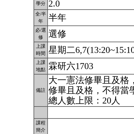
2.0
學分
全/半
半年
年
必/選
選修
修
上課
星期二6,7(13:20~15:1
時間
上課
霖研六1703
地點
大一憲法修畢且及格
修畢且及格，不得當
備註
總人數上限：20人
課程
簡介