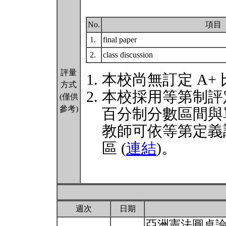
No.
項目
1.
final paper
2.
class discussion
評量
本校尚無訂定 A+
方式
本校採用等第制評
(僅供
參考)
百分制分數區間與
教師可依等第定義
區 (
連結
)。
週次
日期
亞洲憲法圓桌論