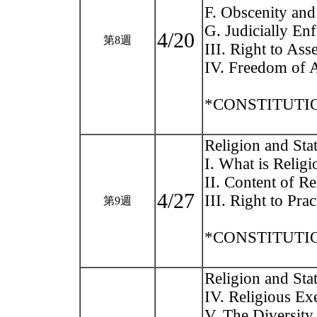
F. Obscenity an
G. Judicially En
4/20
第8週
III. Right to Ass
IV. Freedom of A
*CONSTITUTION
Religion and Sta
I. What is Religi
II. Content of R
4/27
III. Right to Prac
第9週
*CONSTITUTION
Religion and Sta
IV. Religious Ex
V. The Diversity 