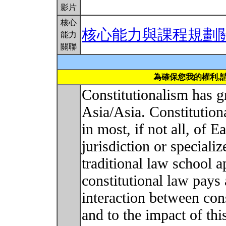
影片
核心
核心能力與課程規劃
能力
關聯
為確保您我的權利,
Constitutionalism has g
Asia/Asia. Constitutio
in most, if not all, of 
jurisdiction or speciali
traditional law school a
constitutional law pays a
interaction between cons
and to the impact of thi