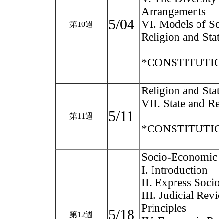
Arrangements
5/04
VI. Models of Se
第10週
Religion and Stat
*CONSTITUTION
Religion and Sta
VII. State and Re
5/11
第11週
*CONSTITUTION
Socio-Economic 
I. Introduction
II. Express Soci
III. Judicial Re
Principles
5/18
第12週