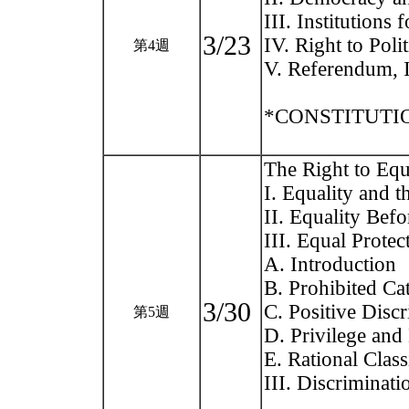
III. Institutions 
3/23
IV. Right to Polit
第4週
V. Referendum, In
*CONSTITUTION
The Right to Equ
I. Equality and 
II. Equality Bef
III. Equal Protec
A. Introduction
B. Prohibited Ca
3/30
C. Positive Disc
第5週
D. Privilege and
E. Rational Clas
III. Discriminati