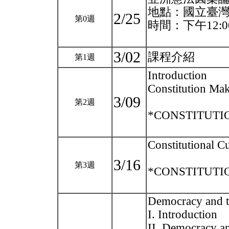
地點：國立臺
2/25
第0週
時間：下午12:00
3/02
課程介紹
第1週
Introduction
Constitution Mak
3/09
第2週
*CONSTITUTION
Constitutional Cu
3/16
第3週
*CONSTITUTION
Democracy and the
I. Introduction
II. Democracy an