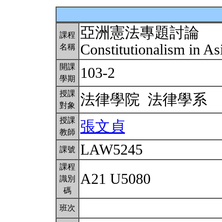
亞洲憲法專題討論
課程
Constitutionalism in A
名稱
開課
103-2
學期
授課
法律學院 法律學系
對象
授課
張文貞
教師
LAW5245
課號
課程
A21 U5080
識別
碼
班次