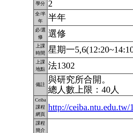
2
學分
全/半
半年
年
必/選
選修
修
上課
星期一5,6(12:20~14:1
時間
上課
法1302
地點
與研究所合開。
備註
總人數上限：40人
Ceiba
http://ceiba.ntu.edu.
課程
網頁
課程
簡介