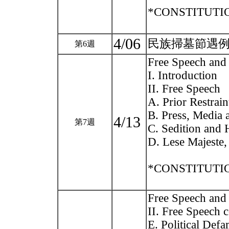
*CONSTITUTION
4/06
民族掃墓節遇
第6週
Free Speech and
I. Introduction
II. Free Speech
A. Prior Restrai
B. Press, Media 
4/13
第7週
C. Sedition and 
D. Lese Majeste
*CONSTITUTION
Free Speech and
II. Free Speech c
E. Political Def