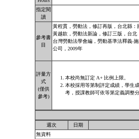
Hours
指定閱
讀
黃程貫，勞動法，修訂再版，台北縣：國立
黃越欽，勞動法新論，修訂三版，台北：
參考書
台灣勞動法學會編，勞動基準法釋義-
目
公司，2009年
評量方
本校尚無訂定 A+ 比例上限。
式
本校採用等第制評定成績，學生
(僅供
考，授課教師可依等第定義調整分
參考)
週次
日期
無資料