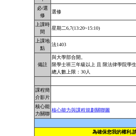
必/選
選修
修
上課時
星期二6,7(13:20~15:10)
間
上課地
法1403
點
與大學部合開。
備註
限學士班三年級以上 且 限法律學院學生
總人數上限：30人
課程簡
介影片
核心能
核心能力與課程規劃關聯圖
力關聯
為確保您我的權利,