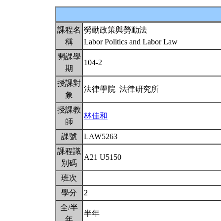
課程名
勞動政策與勞動法
稱
Labor Politics and Labor Law
開課學
104-2
期
授課對
法律學院 法律研究所
象
授課教
林佳和
師
課號
LAW5263
課程識
A21 U5150
別碼
班次
學分
2
全/半
半年
年