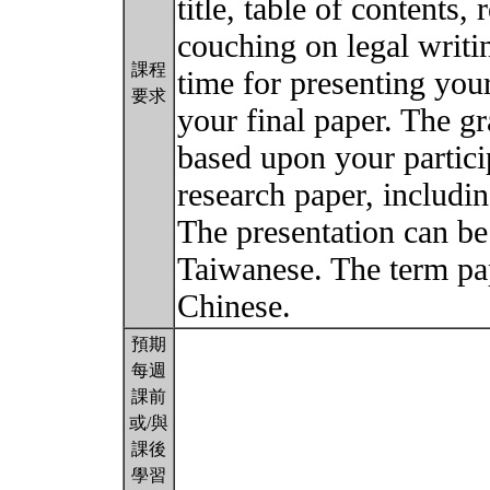
title, table of contents, 
couching on legal writi
課程
time for presenting you
要求
your final paper. The gr
based upon your partici
research paper, includin
The presentation can be
Taiwanese. The term pap
Chinese.
預期
每週
課前
或/與
課後
學習