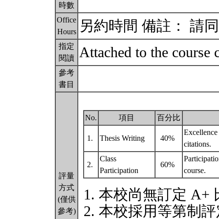
時數
Office
另約時間 備註： 請
Hours
指定
Attached to the course 
閱讀
參考
書目
No.
項目
百分比
Excellence 
1.
Thesis Writing
40%
citations.
Class
Participati
2.
60%
Participation
course.
評量
方式
本校尚無訂定 A+
(僅供
本校採用等第制評
參考)