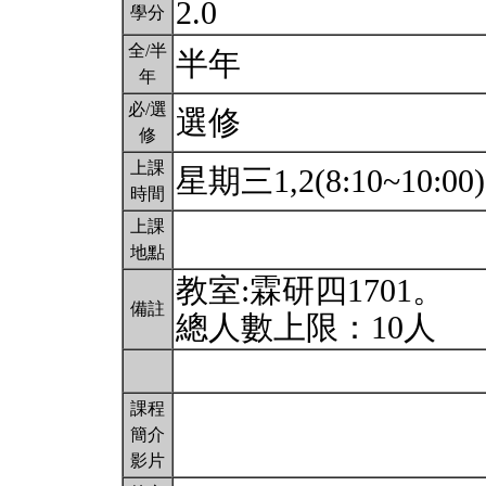
2.0
學分
全/半
半年
年
必/選
選修
修
上課
星期三1,2(8:10~10:00
時間
上課
地點
教室:霖研四1701。
備註
總人數上限：10人
課程
簡介
影片