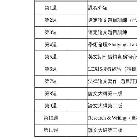
第1週
課程介紹
第2週
選定論文題目訓練（
第3週
選定論文題目訓練
第4週
學術倫理/Studying at a 
第5週
英文期刊編輯實務簡介 Cite 
第6週
LEXIS搜尋練習（
第7週
法律論文寫作--題目訂
第8週
論文大綱第一版
第9週
論文大綱第二版
第10週
Research & Writing
第11週
論文大綱第三版