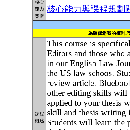
核心
核心能力與課程規劃
能力
關聯
為確保您我的權利,
This course is specifica
Editors and those who a
in our English Law Jou
the US law schoos. Stud
review article. Blueboo
other editing skills wil
applied to your thesis w
skill and thesis writing 
課程
Students will learn the 
概述