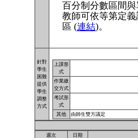
百分制分數區間與
教師可依等第定義
區 (
連結
)。
針對
上課形
學生
式
困難
作業繳
提供
交方式
學生
考試形
調整
式
方式
其他
由師生雙方議定
週次
日期