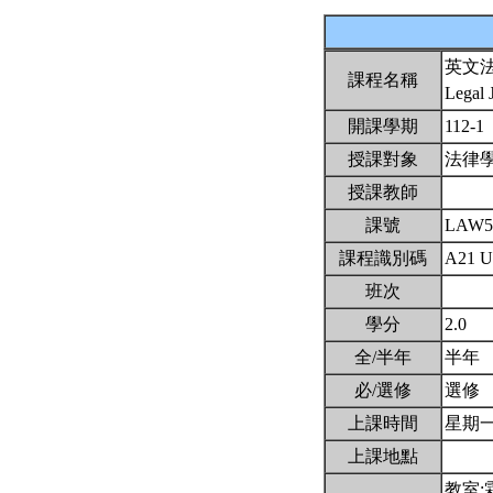
英文
課程名稱
Legal 
開課學期
112-1
授課對象
法律
授課教師
課號
LAW5
課程識別碼
A21 
班次
學分
2.0
全/半年
半年
必/選修
選修
上課時間
星期一8,
上課地點
教室: