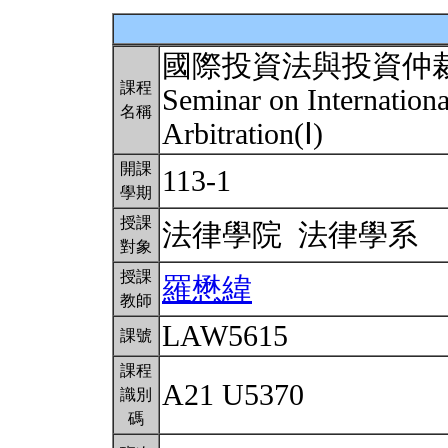
國際投資法與投資仲
課程
Seminar on Internation
名稱
Arbitration(Ⅰ)
開課
113-1
學期
授課
法律學院 法律學系
對象
授課
羅懋緯
教師
LAW5615
課號
課程
A21 U5370
識別
碼