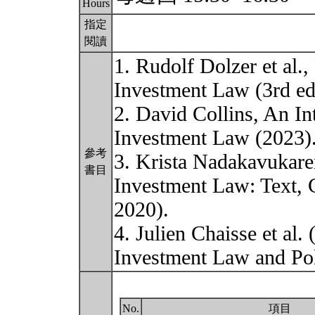
Hours
指定
閱讀
1. Rudolf Dolzer et al.,
Investment Law (3rd ed
2. David Collins, An Int
Investment Law (2023)
參考
3. Krista Nadakavukaren
書目
Investment Law: Text, C
2020).
4. Julien Chaisse et al.
Investment Law and Po
No.
項目