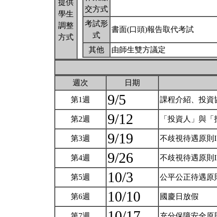
提供
交方式
學生
考試形
調整
書面(口頭)報告取代考試
式
方式
其他
由師生雙方議定
週次
日期
9/5
第1週
課程介紹、投資
9/12
第2週
「投資人」與「
9/19
第3週
不歧視待遇原則I
9/26
第4週
不歧視待遇原則
10/3
第5週
公平公正待遇原
10/10
第6週
國慶日放假
10/17
第7週
充分保障安全原則與傘狀