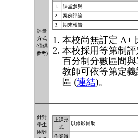
1.
課堂參與
2.
案例評論
3.
期末報告
評量
本校尚無訂定 A+
方式
(僅供
本校採用等第制評
參考)
百分制分數區間與
教師可依等第定義
區 (
連結
)。
針對
上課形
以錄影輔助
學生
式
困難
作業繳