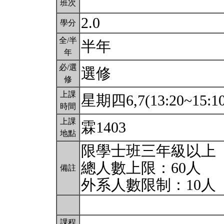
班次
2.0
學分
全/半
半年
年
必/選
選修
修
上課
星期四6,7(13:20~15:1
時間
上課
霖1403
地點
限學士班三年級以上
總人數上限：60人
備註
外系人數限制：10人
課程