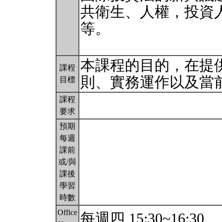
共衛生、人權，投資
等。
本課程的目的，在提
課程
則、實務運作以及當
目標
課程
要求
預期
每週
課前
或/與
課後
學習
時數
Office
每週四 15:30~16:30