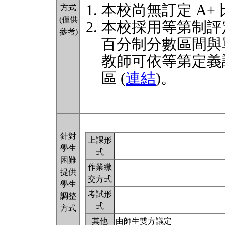
本校尚無訂定 A+
方式
(僅供
本校採用等第制評
參考)
百分制分數區間與
教師可依等第定義
區 (
連結
)。
針對
上課形
學生
式
困難
作業繳
提供
交方式
學生
考試形
調整
式
方式
其他
由師生雙方議定