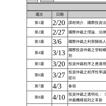
週次
日期
2/20
第1週
課程簡介、國際投資
2/27
第2週
國際仲裁之理論、法
3/6
第3週
國際仲裁之利害關係
國際投資仲裁之管轄
3/13
第4週
別
3/20
第5週
投資仲裁程序之應適
投資仲裁之程序性爭
3/27
第6週
提出
4/3
第7週
春假
投資仲裁之透明化：
4/10
第8週
仲裁機構規則之革新