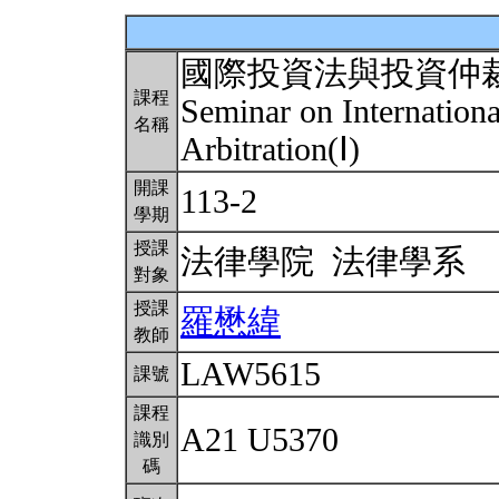
國際投資法與投資仲
課程
Seminar on Internation
名稱
Arbitration(Ⅰ)
開課
113-2
學期
授課
法律學院 法律學系
對象
授課
羅懋緯
教師
LAW5615
課號
課程
A21 U5370
識別
碼