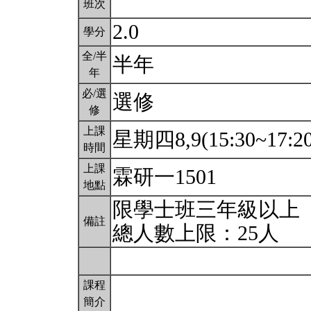
班次
2.0
學分
全/半
半年
年
必/選
選修
修
上課
星期四8,9(15:30~17:2
時間
上課
霖研一1501
地點
限學士班三年級以上
備註
總人數上限：25人
課程
簡介