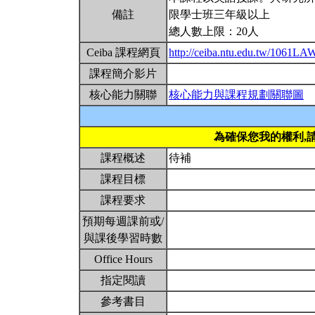
備註
限學士班三年級以上
總人數上限：20人
Ceiba 課程網頁
http://ceiba.ntu.edu.tw/1061L
課程簡介影片
核心能力關聯
核心能力與課程規劃關聯圖
為確保您我的權利,
課程概述
待補
課程目標
課程要求
預期每週課前或/
與課後學習時數
Office Hours
指定閱讀
參考書目