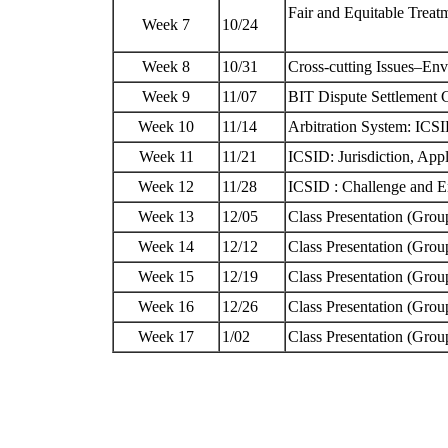
Fair and Equitable Treat
Week 7
10/24
Week 8
10/31
Cross-cutting Issues–E
Week 9
11/07
BIT Dispute Settlement 
Week 10
11/14
Arbitration System: IC
Week 11
11/21
ICSID: Jurisdiction, Ap
Week 12
11/28
ICSID : Challenge and 
Week 13
12/05
Class Presentation (Grou
Week 14
12/12
Class Presentation (Grou
Week 15
12/19
Class Presentation (Grou
Week 16
12/26
Class Presentation (Grou
Week 17
1/02
Class Presentation (Grou