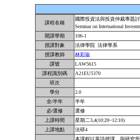
國際投資法與投資仲裁專題討
課程名稱
Seminar on International Invest
開課學期
106-1
授課對象
法律學院 法律學系
授課教師
林彩瑜
課號
LAW5615
課程識別碼
A21EU5370
班次
學分
2.0
全/半年
半年
必/選修
選修
上課時間
星期二3,4(10:20~12:10)
上課地點
法研4
本課程以英語授課。與研究所