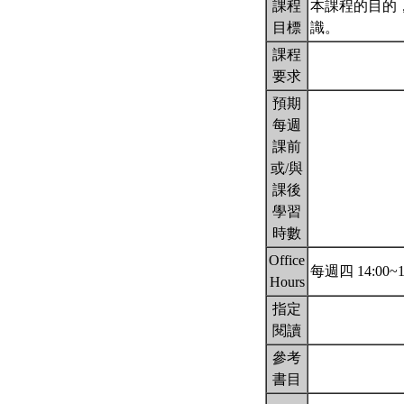
課程
本課程的目的
目標
識。
課程
要求
預期
每週
課前
或/與
課後
學習
時數
Office
每週四 14:00~1
Hours
指定
閱讀
參考
書目