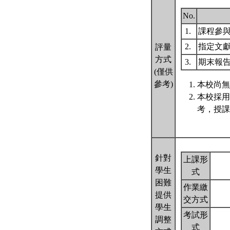
No.
1.
課程參
2.
指定文
評量
方式
3.
期末報
(僅供
參考)
本校尚無
本校採用
考，授課
針對
上課形
學生
式
困難
作業繳
提供
交方式
學生
考試形
調整
式