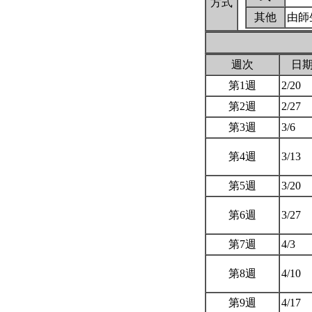
方式
其他
由師
週次
日
第1週
2/20
第2週
2/27
第3週
3/6
第4週
3/13
第5週
3/20
第6週
3/27
第7週
4/3
第8週
4/10
第9週
4/17