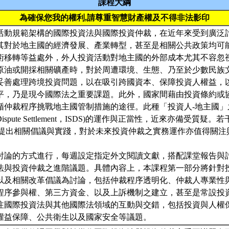
課程大綱
為確保您我的權利,請尊重智慧財產權及不得非法影印
活動規範架構的國際投資法與國際投資仲裁，在近年來受到廣泛
其對於地主國的經濟發展、產業轉型，甚至是相關公共政策均可
術移轉等益處外，外人投資活動對地主國的外部成本尤其不容忽
原油或開採相關礦產時，對於周遭環境、生態、乃至於少數民族
妥善處理跨境投資問題，以在吸引跨國資本、保障投資人權益，
平，乃是現今國際法之重要課題。此外，國家間藉由投資條約或
循仲裁程序挑戰地主國管制措施的途徑。此種「投資人-地主國」
-State Dispute Settlement，ISDS)的運作與正當性，近來亦備受
改革提出相關倡議與實踐，對於未來投資仲裁之實務運作亦值得關注
討論的方式進行，每週設定指定外文閱讀文獻，搭配課堂報告與
法與投資仲裁之進階議題。具體內容上，本課程第一部分將針對
以及相關改革倡議為討論，包括仲裁程序透明化、仲裁人專業性
程序參與權、第三方資金、以及上訴機制之建立，甚至是常設投
注國際投資法與其他國際法領域的互動與交錯，包括投資與人權
權益保障、公共衛生以及國家安全等議題。