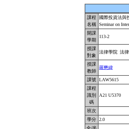
課程
國際投資法與
名稱
Seminar on Inte
開課
113-2
學期
授課
法律學院 法
對象
授課
羅懋緯
教師
課號
LAW5615
課程
識別
A21 U5370
碼
班次
學分
2.0
全/半