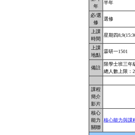
半年
年
必/選
選修
修
上課
星期四8,9(15:30
時間
上課
霖研一1501
地點
限學士班三年
備註
總人數上限：2
課程
簡介
影片
核心
能力
核心能力與課
關聯