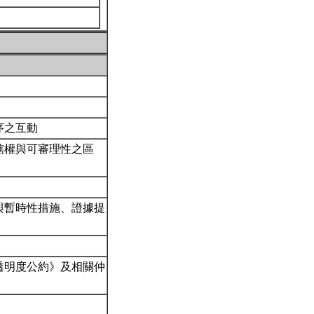
序之互動
轄權與可審理性之區
與暫時性措施、證據提
透明度公約》及相關仲