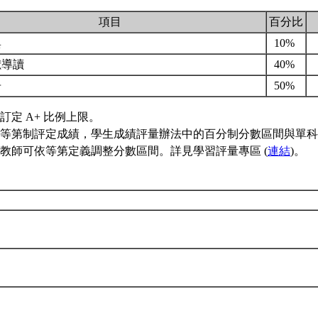
項目
百分比
與
10%
獻導讀
40%
告
50%
訂定 A+ 比例上限。
等第制評定成績，學生成績評量辦法中的百分制分數區間與單科
教師可依等第定義調整分數區間。詳見學習評量專區 (
連結
)。