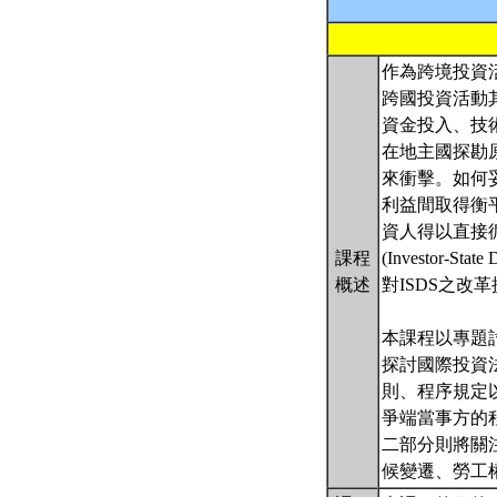
作為跨境投資
跨國投資活動
資金投入、技
在地主國探勘
來衝擊。如何
利益間取得衡
資人得以直接
課程
(Investor
概述
對ISDS之
本課程以專題
探討國際投資
則、程序規定
爭端當事方的
二部分則將關
候變遷、勞工