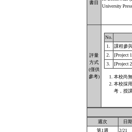
書目
University Press
No.
1.
課程參
2.
[Proj
評量
方式
3.
[Proj
(僅供
參考)
本校尚無
本校採
考，授課
週次
日
第1週
2/21