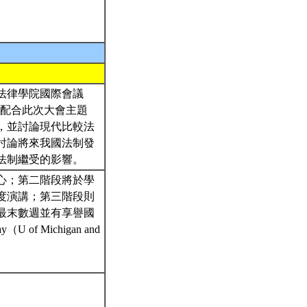
本校法律學院國際會議
程配合此次大會主題
，並討論現代比較法
討論將來我國法制發
法制繼受的影響。
心；第二階段將於學
度演講；第三階段則
最末數週並有享譽國
y（U of Michigan and