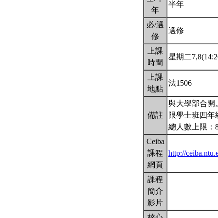
半年
年
必/選
選修
修
上課
星期二7,8(14:2
時間
上課
法1506
地點
與大學部合開
備註
限學士班四年
總人數上限：
Ceiba
課程
http://ceiba.ntu
網頁
課程
簡介
影片
核心