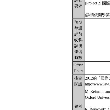
課程
[Project 
要求
(詳情依開學
預期
每週
課前
或/與
課後
學習
時數
Office
Hours
指定
2012的「國
閱讀
http://www.law
M. Reimann and
Oxford Universi
參考
R. Berkowitz. (