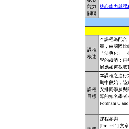
能力
核心能力與課
關聯
本課程為配合「2
廳，由國際比
課程
「法典化」，
概述
學的趨勢；再
展應如何截取
本課程之進行
期中段始，陸
課程
安排同學參與
目標
際的知名學者Profes
Fordham U
課程參與
[Project 