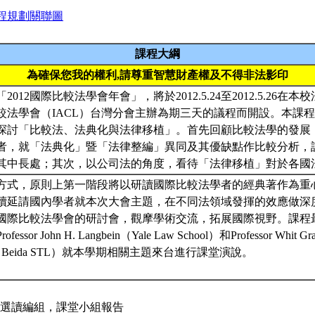
程規劃關聯圖
課程大綱
為確保您我的權利,請尊重智慧財產權及不得非法影印
012國際比較法學會年會」，將於2012.5.24至2012.5.26在
較法學會（IACL）台灣分會主辦為期三天的議程而開設。本課
探討「比較法、法典化與法律移植」。首先回顧比較法學的發展
者，就「法典化」暨「法律整編」異同及其優缺點作比較分析，
其中長處；其次，以公司法的角度，看待「法律移植」對於各國
方式，原則上第一階段將以研讀國際比較法學者的經典著作為重
續延請國內學者就本次大會主題，在不同法領域發揮的效應做深
國際比較法學會的研討會，觀摩學術交流，拓展國際視野。課程
sor John H. Langbein（Yale Law School）和Professor Whit Gra
 and Beida STL）就本學期相關主題來台進行課堂演說。
1] 文章選讀編組，課堂小組報告