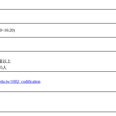
0~16:20)
。
級以上
85人
.edu.tw/1002_codification