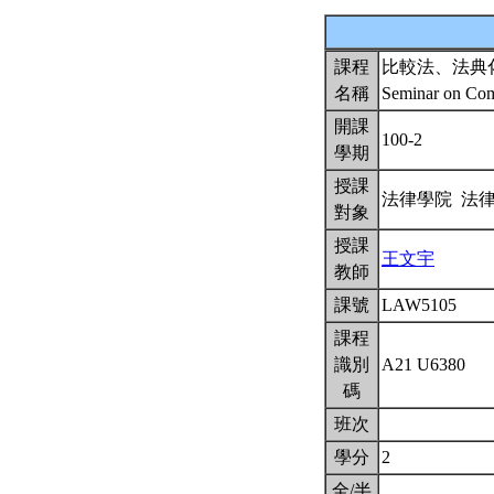
課程
比較法、法典
名稱
Seminar on Com
開課
100-2
學期
授課
法律學院 法
對象
授課
王文宇
教師
課號
LAW5105
課程
識別
A21 U6380
碼
班次
學分
2
全/半