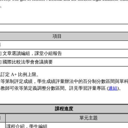
.
項目
與
ect 1] 文章選讀編組，課堂小組報告
ect 2] 國際比較法學會會議摘要
訂定 A+ 比例上限。
用等第制評定成績，學生成績評量辦法中的百分制分數區間與單
教師可依等第定義調整分數區間。詳見學習評量專區 (
連結
)。
課程進度
期
單元主題
課程介紹，學生編組