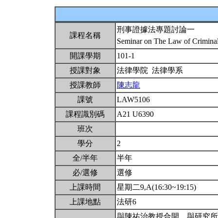
刑事證據法專題討論一
課程名稱
Seminar on The Law of Crimina
開課學期
101-1
授課對象
法律學院 法律學系
授課教師
陳志龍
課號
LAW5106
課程識別碼
A21 U6390
班次
學分
2
全/半年
半年
必/選修
選修
上課時間
星期二9,A(16:30~19:15)
上課地點
法研6
與陳祐治教授合開。與研究所