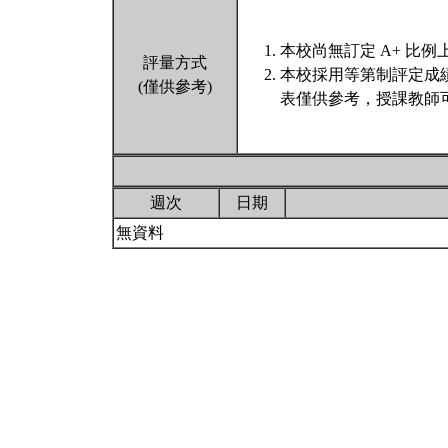
本校尚無訂定 A+ 比例
評量方式
本校採用等第制評定成
(僅供參考)
表僅供參考，授課教師
週次
日期
無資料