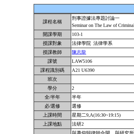
刑事證據法專題討論一
課程名稱
Seminar on The Law of Crimina
開課學期
103-1
授課對象
法律學院 法律學系
授課教師
陳志龍
課號
LAW5106
課程識別碼
A21 U6390
班次
學分
2
全/半年
半年
必/選修
選修
上課時間
星期二9,A(16:30~19:15)
上課地點
法研2
與蕭仰歸律師合開。與研究所