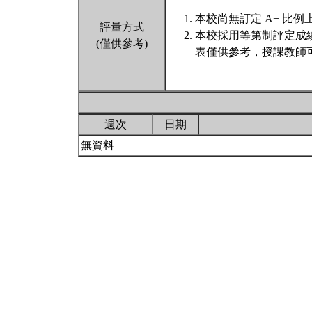
本校尚無訂定 A+ 比例
評量方式
本校採用等第制評定成
(僅供參考)
表僅供參考，授課教師
週次
日期
無資料