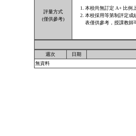
本校尚無訂定 A+ 比例
評量方式
本校採用等第制評定成
(僅供參考)
表僅供參考，授課教師
週次
日期
無資料