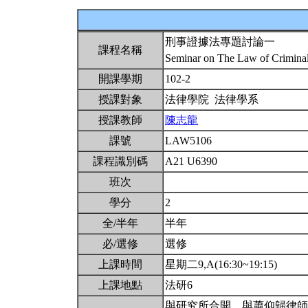
刑事證據法專題討論一
課程名稱
Seminar on The Law of Crimina
開課學期
102-2
授課對象
法律學院 法律學系
授課教師
陳志龍
課號
LAW5106
課程識別碼
A21 U6390
班次
學分
2
全/半年
半年
必/選修
選修
上課時間
星期二9,A(16:30~19:15)
上課地點
法研6
與研究所合開。與蕭仰歸律師