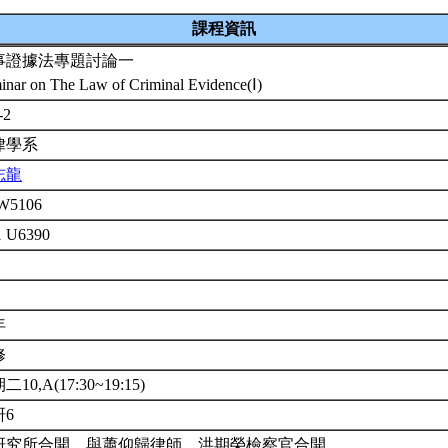
課程資訊
事證據法專題討論一
inar on The Law of Criminal Evidence(Ⅰ)
-2
律學系
志龍
W5106
1 U6390
年
修
二10,A(17:30~19:15)
研6
研究所合開。與蕭仰歸律師、洪期榮檢察官合開。