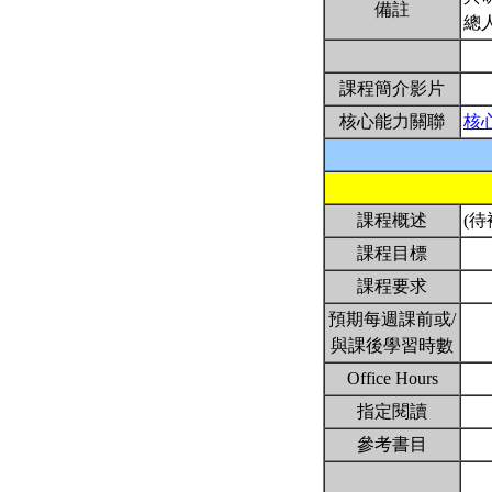
備註
總
課程簡介影片
核心能力關聯
核
課程概述
(待
課程目標
課程要求
預期每週課前或/
與課後學習時數
Office Hours
指定閱讀
參考書目