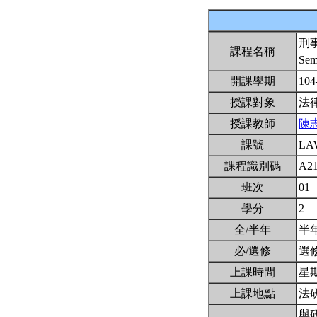
刑
課程名稱
Sem
開課學期
104
授課對象
法
授課教師
陳
課號
LA
課程識別碼
A2
班次
01
學分
2
全/半年
半
必/選修
選
上課時間
星期
上課地點
法
與