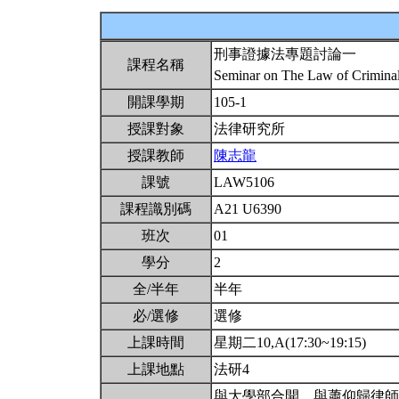
刑事證據法專題討論一
課程名稱
Seminar on The Law of Crimina
開課學期
105-1
授課對象
法律研究所
授課教師
陳志龍
課號
LAW5106
課程識別碼
A21 U6390
班次
01
學分
2
全/半年
半年
必/選修
選修
上課時間
星期二10,A(17:30~19:15)
上課地點
法研4
與大學部合開。與蕭仰歸律