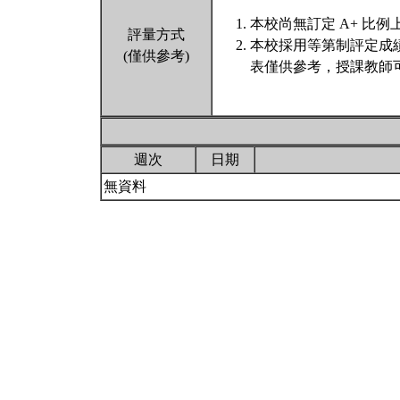
本校尚無訂定 A+ 比例
評量方式
本校採用等第制評定成
(僅供參考)
表僅供參考，授課教師
週次
日期
無資料