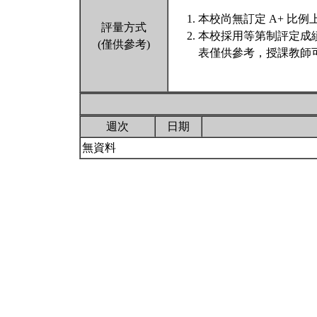
本校尚無訂定 A+ 比例
評量方式
本校採用等第制評定成
(僅供參考)
表僅供參考，授課教師
週次
日期
無資料