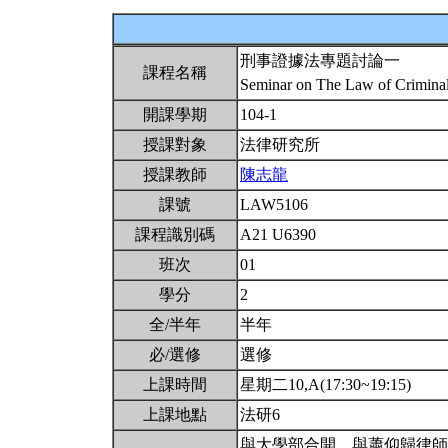
刑事證據法專題討論一
課程名稱
Seminar on The Law of Crimina
開課學期
104-1
授課對象
法律研究所
授課教師
陳志龍
課號
LAW5106
課程識別碼
A21 U6390
班次
01
學分
2
全/半年
半年
必/選修
選修
上課時間
星期二10,A(17:30~19:15)
上課地點
法研6
與大學部合開。與蕭仰歸律師