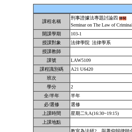
刑事證據法專題討論四
課程名稱
Seminar on The Law of Crimin
開課學期
103-1
授課對象
法律學院 法律學系
授課教師
課號
LAW5109
課程識別碼
A21 U6420
班次
學分
2
全/半年
半年
必/選修
選修
上課時間
星期二9,A(16:30~19:15)
上課地點
教室為法研2。與蕭仰歸律師