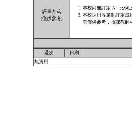
本校尚無訂定 A+ 比例
評量方式
本校採用等第制評定成
(僅供參考)
表僅供參考，授課教師
週次
日期
無資料