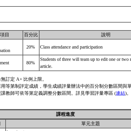
項目
百分比
說明
20%
Class attendance and participation
ipation
Students of three will team up to edit one or two 
nment
80%
article.
無訂定 A+ 比例上限。
採用等第制評定成績，學生成績評量辦法中的百分制分數區間與
授課教師可依等第定義調整分數區間。詳見學習評量專區 (
連結
)
課程進度
期
單元主題