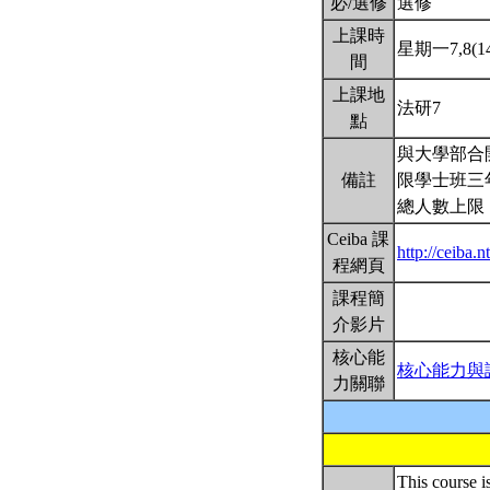
必/選修
選修
上課時
星期一7,8(14
間
上課地
法研7
點
與大學部合
備註
限學士班三
總人數上限
Ceiba 課
http://ceiba.
程網頁
課程簡
介影片
核心能
核心能力與
力關聯
This course i