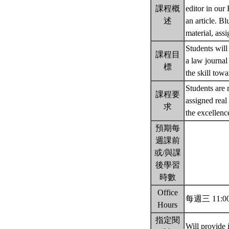
課程概
editor in our
述
an article. B
material, as
Students will 
課程目
a law journal 
標
the skill towa
Students are r
課程要
assigned real
求
the excellenc
預期每
週課前
或/與課
後學習
時數
Office
每週三 11:00
Hours
指定閱
Will provide i