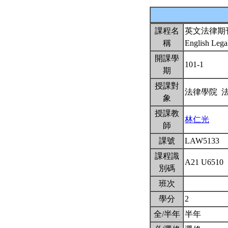
課程名
英文法律期
稱
English Legal
開課學
101-1
期
授課對
法律學院 
象
授課教
林仁光
師
課號
LAW5133
課程識
A21 U6510
別碼
班次
學分
2
全/半年
半年