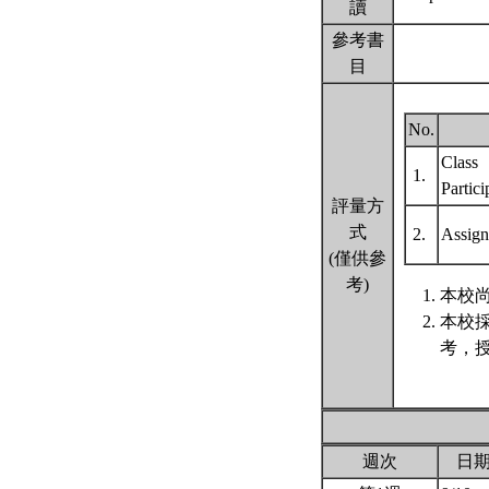
讀
參考書
目
No.
Class
1.
Partic
評量方
式
2.
Assig
(僅供參
考)
本校尚
本校
考，
週次
日