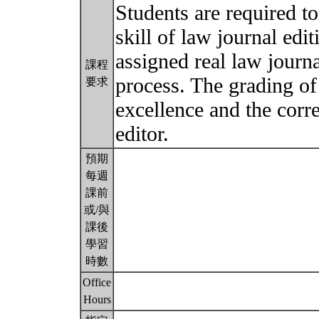
Students are required to 
skill of law journal edit
assigned real law journa
課程
process. The grading of
要求
excellence and the corr
editor.
預期
每週
課前
或/與
課後
學習
時數
Office
Hours