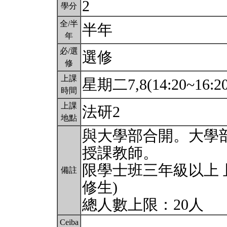
2
學分
全/半
半年
年
必/選
選修
修
上課
星期二7,8(14:20~16:2
時間
上課
法研2
地點
與大學部合開。大學
授課教師。
限學士班三年級以上 
備註
修生)
總人數上限：20人
Ceiba