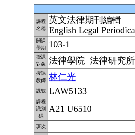
英文法律期刊編輯
課程
English Legal Periodica
名稱
開課
103-1
學期
授課
法律學院 法律研究
對象
授課
林仁光
教師
LAW5133
課號
課程
A21 U6510
識別
碼
班次