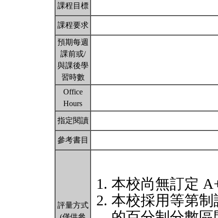
課程目標
課程要求
預期每週
課前或/
與課後學
習時數
Office
Hours
指定閱讀
參考書目
本校尚無訂定 A
本校採用等第制
評量方式
的百分制分數區
(僅供參