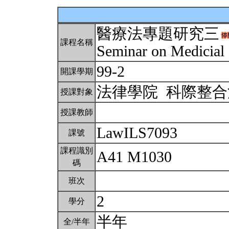
醫療法專題研究三
課程名稱
Seminar on Medicia
99-2
開課學期
法律學院 科際整
授課對象
授課教師
LawILS7093
課號
課程識別
A41 M1030
碼
班次
2
學分
半年
全/半年