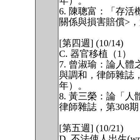
年）。
6. 陳聰富：「存
關係與損害賠償>，第1
[第四週] (10/14)
C. 器官移植（1）
7. 曾淑瑜：論人
與調和，律師雜誌，第3
年）。
8. 黃三榮：論「
律師雜誌，第308期，
[第五週] (10/21)
D. 不法使人出生(wrongfu