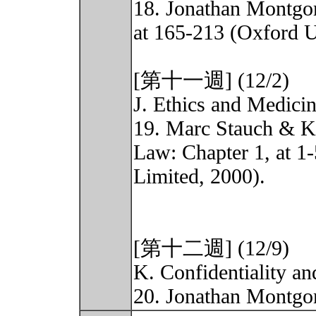
18. Jonathan Montgom
at 165-213 (Oxford U
[第十一週] (12/2)
J. Ethics and Medici
19. Marc Stauch & K
Law: Chapter 1, at 1
Limited, 2000).
[第十二週] (12/9)
K. Confidentiality a
20. Jonathan Montg