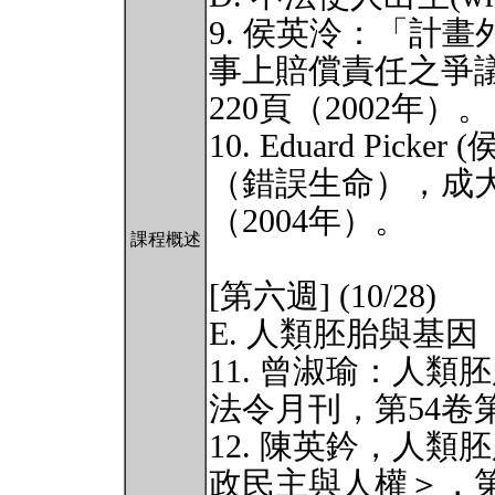
9. 侯英泠：「計
事上賠償責任之爭議
220頁（2002年）。
10. Eduard Pi
（錯誤生命），成大法
（2004年）。
課程概述
[第六週] (10/28)
E. 人類胚胎與基因
11. 曾淑瑜：人
法令月刊，第54卷第
12. 陳英鈐，人
政民主與人權＞，第3