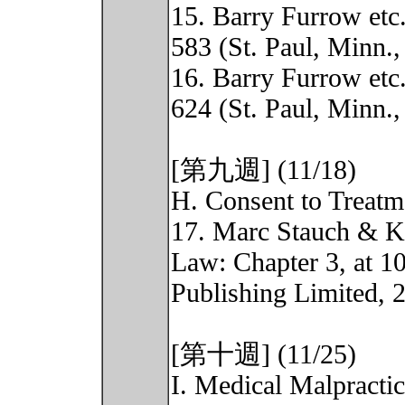
15. Barry Furrow etc.
583 (St. Paul, Minn.,
16. Barry Furrow etc.
624 (St. Paul, Minn.,
[第九週] (11/18)
H. Consent to Treatm
17. Marc Stauch & K
Law: Chapter 3, at 
Publishing Limited, 
[第十週] (11/25)
I. Medical Malpracti