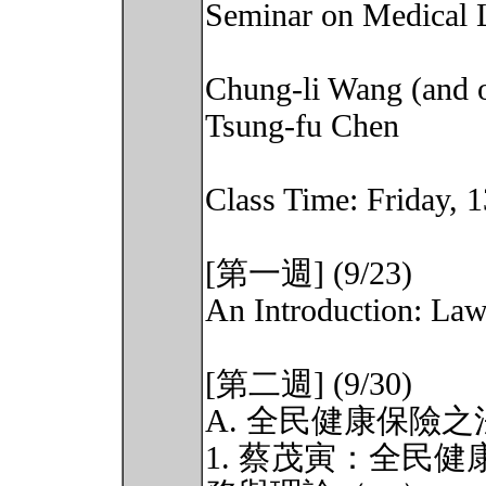
Seminar on Medical
Chung-li Wang (and o
Tsung-fu Chen
Class Time: Friday, 
[第一週] (9/23)
An Introduction: Law
[第二週] (9/30)
A. 全民健康保險
1. 蔡茂寅：全民