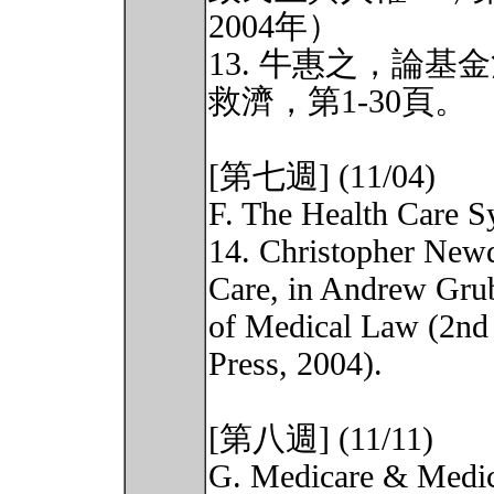
2004年）
13. 牛惠之，論
救濟，第1-30頁。
[第七週] (11/04)
F. The Health Care S
14. Christopher Newd
Care, in Andrew Grub
of Medical Law (2nd 
Press, 2004).
[第八週] (11/11)
G. Medicare & Medi