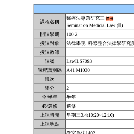
醫療法專題研究三
課程名稱
Seminar on Medicial Law (Ⅲ)
開課學期
100-2
授課對象
法律學院 科際整合法律學研究
授課教師
課號
LawILS7093
課程識別碼
A41 M1030
班次
學分
2
全/半年
半年
必/選修
選修
上課時間
星期三3,4(10:20~12:10)
上課地點
教室為法1402。