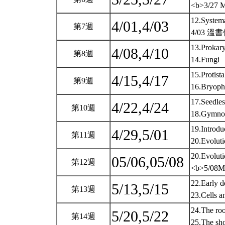
<b>3/27 M
12.Systema
4/01,4/03
第7週
4/03 溫
13.Prokary
4/08,4/10
第8週
14.Fungi
15.Protist
4/15,4/17
第9週
16.Bryoph
17.Seedles
4/22,4/24
第10週
18.Gymno
19.Introdu
4/29,5/01
第11週
20.Evolut
20.Evolut
05/06,05/08
第12週
<b>5/08Mi
22.Early d
5/13,5/15
第13週
23.Cells a
24.The roo
5/20,5/22
第14週
25.The sho