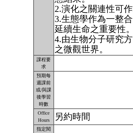
2.演化之關連性可
3.生態學作為一整
延續生命之重要性
4.由生物分子研究
之微觀世界。
課程要
求
預期每
週課前
或/與課
後學習
時數
Office
另約時間
Hours
指定閱