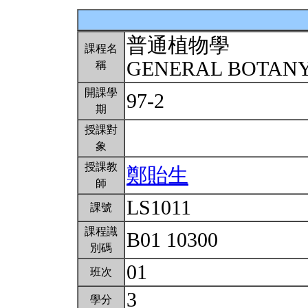
普通植物學
課程名
GENERAL BOTAN
稱
開課學
97-2
期
授課對
象
授課教
鄭貽生
師
LS1011
課號
課程識
B01 10300
別碼
01
班次
3
學分