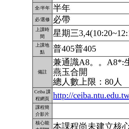
半年
全/半年
必帶
必/選修
上課時
星期三3,4(10:20~12:
間
上課地
普405普405
點
兼通識A8。。A8
燕玉合開
備註
總人數上限：80人
Ceiba 課
http://ceiba.ntu.edu.
程網頁
課程簡
介影片
核心能
本課程尚未建立核