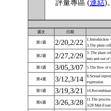
評量專區 (
連結
)
週次
日期
1.Introduction 
2/20,2/22
第1週
3.The plant cel
3. The plant ce
2/27,2/29
第2週
into and out of 
3/05,3/07
第3週
5.The flow of e
8.Sexual repro
3/12,3/14
第4週
expression
3/19,3/21
第5週
10.Recombinant
11.The process
3/26,3/28
第6週
3/28 Mid-Exam 