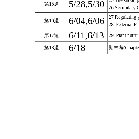
25.The shoot: 
5/28,5/30
第15週
26.Secondary 
27.Regulating
6/04,6/06
第16週
28. External F
6/11,6/13
第17週
29. Plant nutri
6/18
第18週
期末考(Chapter