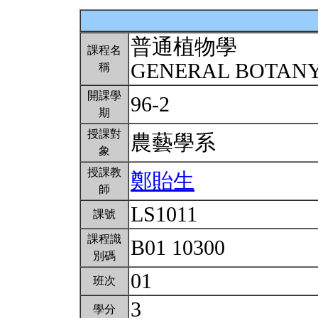
普通植物學
課程名
GENERAL BOTAN
稱
開課學
96-2
期
授課對
農藝學系
象
授課教
鄭貽生
師
LS1011
課號
課程識
B01 10300
別碼
01
班次
3
學分