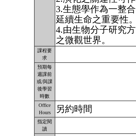
3.生態學作為一整
延續生命之重要性
4.由生物分子研究
之微觀世界。
課程要
求
預期每
週課前
或/與課
後學習
時數
Office
另約時間
Hours
指定閱
讀