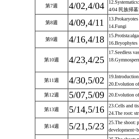
12.Systematics:
4/02,4/04
第7週
4/04 民族掃
13.Prokaryotes
4/09,4/11
第8週
14.Fungi
15.Protista:alg
4/16,4/18
第9週
16.Bryophytes
17.Seedless vas
4/23,4/25
第10週
18.Gymnosper
19.Introductio
4/30,5/02
第11週
20.Evolution o
5/07,5/09
第12週
20.Evolution o
23.Cells and ti
5/14,5/16
第13週
24.The root: s
25.The shoot: p
5/21,5/23
第14週
development<b