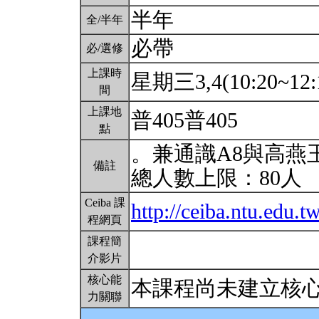
半年
全/半年
必帶
必/選修
上課時
星期三3,4(10:20~12:
間
上課地
普405普405
點
。兼通識A8與高燕
備註
總人數上限：80人
Ceiba 課
http://ceiba.ntu.edu.
程網頁
課程簡
介影片
核心能
本課程尚未建立核
力關聯