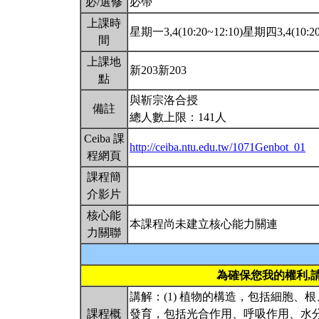
必/選修
必帶
上課時
星期一3,4(10:20~12:10)星期四3,4(10:20
間
上課地
新203新203
點
與靳宗洛合授
備註
總人數上限：141人
Ceiba 課
http://ceiba.ntu.edu.tw/1071Genbot_01
程網頁
課程簡
介影片
核心能
本課程尚未建立核心能力關連
力關聯
為確保您我的權利,
講解：(1) 植物的構造，包括細胞、
課程概
發育，包括光合作用、呼吸作用、水分