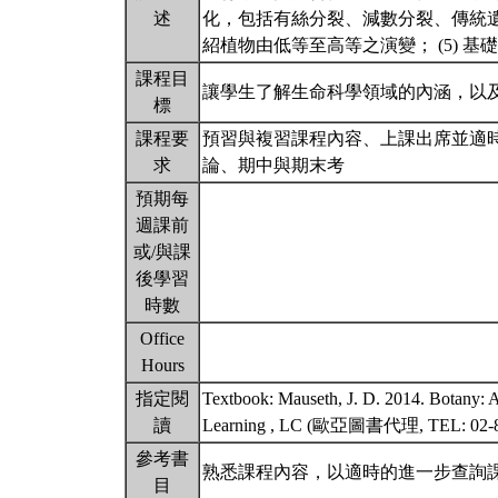
述
化，包括有絲分裂、減數分裂、傳統遺
紹植物由低等至高等之演變； (5) 
課程目
讓學生了解生命科學領域的內涵，以
標
課程要
預習與複習課程內容、上課出席並適時
求
論、期中與期末考
預期每
週課前
或/與課
後學習
時數
Office
Hours
指定閱
Textbook: Mauseth, J. D. 2014. Botany: An
讀
Learning , LC (歐亞圖書代理, TEL: 02-
參考書
熟悉課程內容，以適時的進一步查詢
目