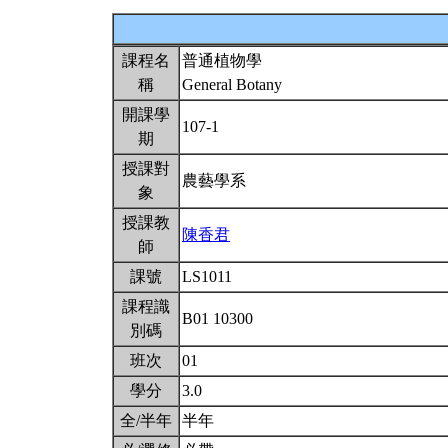
課程名
普通植物學
稱
General Botany
開課學
107-1
期
授課對
農藝學系
象
授課教
陳香君
師
課號
LS1011
課程識
B01 10300
別碼
班次
01
學分
3.0
全/半年
半年