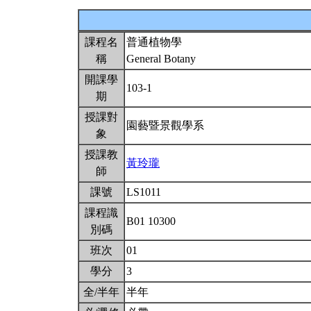
課程名
普通植物學
稱
General Botany
開課學
103-1
期
授課對
園藝暨景觀學系
象
授課教
黃玲瓏
師
課號
LS1011
課程識
B01 10300
別碼
班次
01
學分
3
全/半年
半年