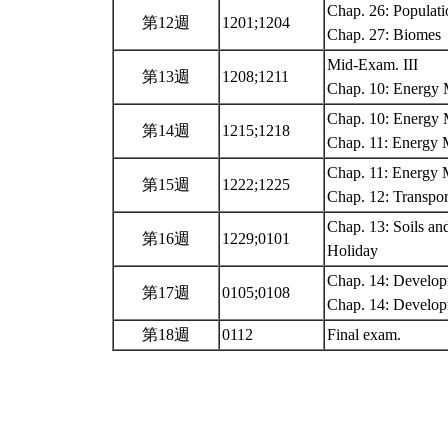
Chap. 26: Populat
第12週
1201;1204
Chap. 27: Biomes
Mid-Exam. III
第13週
1208;1211
Chap. 10: Energy M
Chap. 10: Energy M
第14週
1215;1218
Chap. 11: Energy M
Chap. 11: Energy M
第15週
1222;1225
Chap. 12: Transpor
Chap. 13: Soils an
第16週
1229;0101
Holiday
Chap. 14: Develop
第17週
0105;0108
Chap. 14: Develop
第18週
0112
Final exam.