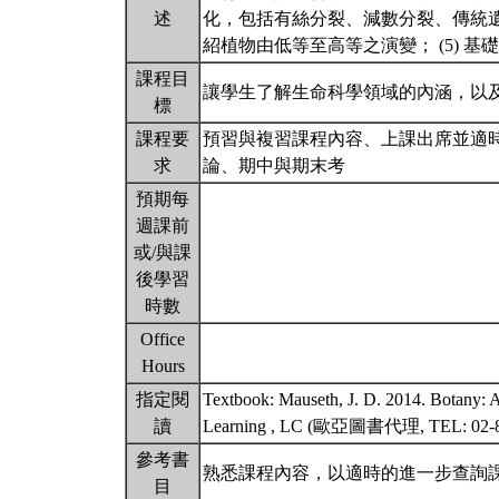
述
化，包括有絲分裂、減數分裂、傳統遺
紹植物由低等至高等之演變； (5) 
課程目
讓學生了解生命科學領域的內涵，以
標
課程要
預習與複習課程內容、上課出席並適時
求
論、期中與期末考
預期每
週課前
或/與課
後學習
時數
Office
Hours
指定閱
Textbook: Mauseth, J. D. 2014. Botany: An
讀
Learning , LC (歐亞圖書代理, TEL: 02-
參考書
熟悉課程內容，以適時的進一步查詢
目