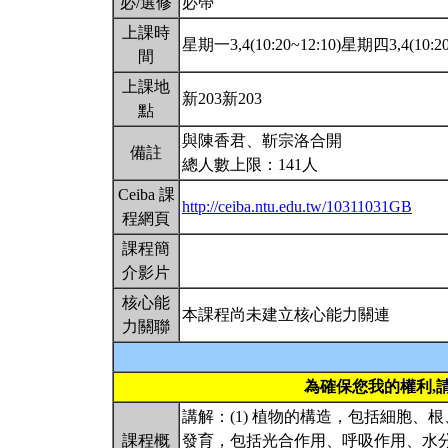
必/選修
必帶
上課時
星期一3,4(10:20~12:10)星期四3,4(10:20
間
上課地
新203新203
點
與陳香君、靳宗洛合開
備註
總人數上限：141人
Ceiba 課
http://ceiba.ntu.edu.tw/10311031GB
程網頁
課程簡
介影片
核心能
本課程尚未建立核心能力關連
力關聯
為確保您我的權利,
講解：(1) 植物的構造，包括細胞、
課程概
發育，包括光合作用、呼吸作用、水分