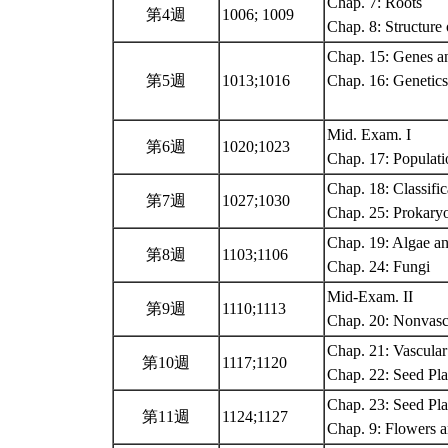
Chap. 7: Roots
第4週
1006; 1009
Chap. 8: Structure
Chap. 15: Genes a
第5週
1013;1016
Chap. 16: Genetics
Mid. Exam. I
第6週
1020;1023
Chap. 17: Populat
Chap. 18: Classifi
第7週
1027;1030
Chap. 25: Prokary
Chap. 19: Algae an
第8週
1103;1106
Chap. 24: Fungi
Mid-Exam. II
第9週
1110;1113
Chap. 20: Nonvasc
Chap. 21: Vascular
第10週
1117;1120
Chap. 22: Seed Pl
Chap. 23: Seed Pla
第11週
1124;1127
Chap. 9: Flowers 