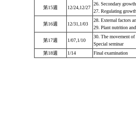
26. Secondary growth
第15週
12/24,12/27
27. Regulating growt
28. External factors a
第16週
12/31,1/03
29. Plant nutrition and
30. The movement of w
第17週
1/07,1/10
Special seminar
第18週
1/14
Final examination