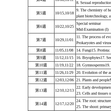
8. Sexual reproductio
9. The chemistry of 
第5週
10/15,10/18
plant biotechnology,
Special seminar
第6週
10/22,10/25
Mid-Examination (I)
11. The process of evo
第7週
10/29,11/01
Prokaryotes and viru
第8週
11/05,11/08
14. Fungi15. Protista:
第9週
11/12,11/15
16. Bryophytes17. See
第10週
11/19,11/22
18. Gymnosperms19. I
第11週
11/26,11/29
20. Evolution of the
第12週
12/03,12/06
21. Plants and peopl
22. Early development
第13週
12/10,12/13
23. Cells and tissues 
24. The root: structu
第14週
12/17,12/20
25. The shoot: primar