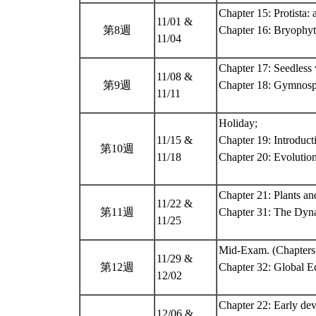
Chapter 15: Protista: 
11/01 &
第8週
Chapter 16: Bryophyt
11/04
Chapter 17: Seedless 
11/08 &
第9週
Chapter 18: Gymnos
11/11
Holiday;
11/15 &
Chapter 19: Introduct
第10週
11/18
Chapter 20: Evolutio
Chapter 21: Plants an
11/22 &
第11週
Chapter 31: The Dyn
11/25
Mid-Exam. (Chapters 
11/29 &
第12週
Chapter 32: Global E
12/02
Chapter 22: Early dev
12/06 &