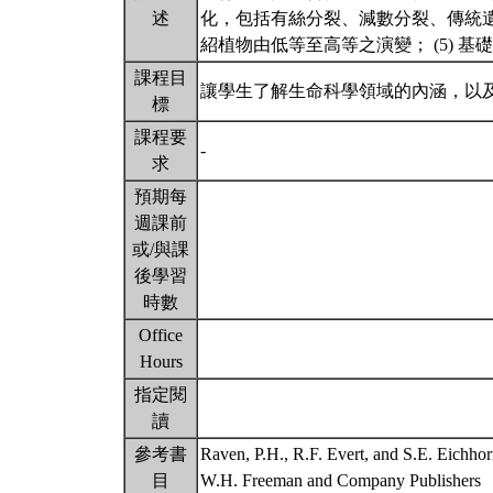
述
化，包括有絲分裂、減數分裂、傳統遺
紹植物由低等至高等之演變； (5) 
課程目
讓學生了解生命科學領域的內涵，以
標
課程要
-
求
預期每
週課前
或/與課
後學習
時數
Office
Hours
指定閱
讀
參考書
Raven, P.H., R.F. Evert, and S.E. Eichhor
目
W.H. Freeman and Company Publishers