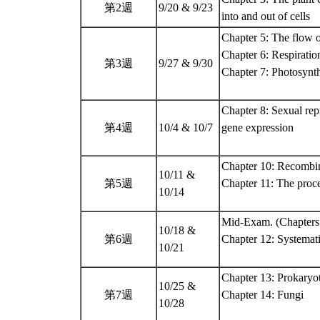
第2週
9/20 & 9/23
into and out of cells
Chapter 5: The flow o
Chapter 6: Respiration
第3週
9/27 & 9/30
Chapter 7: Photosynthe
Chapter 8: Sexual rep
第4週
10/4 & 10/7
gene expression
Chapter 10: Recombin
10/11 &
第5週
Chapter 11: The proce
10/14
Mid-Exam. (Chapters 
10/18 &
第6週
Chapter 12: Systematic
10/21
Chapter 13: Prokaryot
10/25 &
第7週
Chapter 14: Fungi
10/28