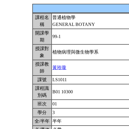
課程名
普通植物學
稱
GENERAL BOTANY
開課學
99-1
期
授課對
植物病理與微生物學系
象
授課教
黃玲瓏
師
課號
LS1011
課程識
B01 10300
別碼
班次
01
學分
3
全/半年
半年