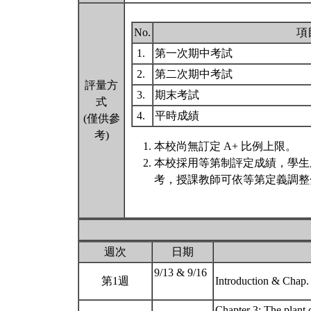
No.
項
1.
第一次期中考試
2.
第二次期中考試
評量方
3.
期末考試
式
4.
平時成績
(僅供參
考)
本校尚無訂定 A+ 比例上限。
本校採用等第制評定成績，學生
考，授課教師可依等第定義調整
週次
日期
9/13 & 9/16
第1週
Introduction & Chap. 
Chapter 3: The plant 