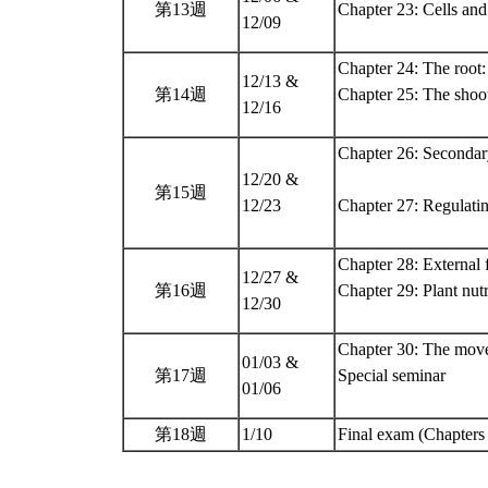
第13週
Chapter 23: Cells and 
12/09
Chapter 24: The root:
12/13 &
第14週
Chapter 25: The shoot
12/16
Chapter 26: Secondar
12/20 &
第15週
12/23
Chapter 27: Regulati
Chapter 28: External 
12/27 &
第16週
Chapter 29: Plant nutr
12/30
Chapter 30: The movem
01/03 &
第17週
Special seminar
01/06
第18週
1/10
Final exam (Chapters