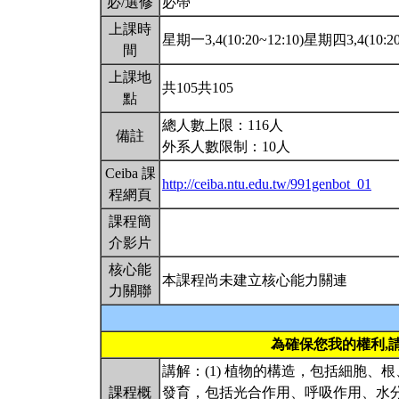
必/選修
必帶
上課時
星期一3,4(10:20~12:10)星期四3,4(10:20
間
上課地
共105共105
點
總人數上限：116人
備註
外系人數限制：10人
Ceiba 課
http://ceiba.ntu.edu.tw/991genbot_01
程網頁
課程簡
介影片
核心能
本課程尚未建立核心能力關連
力關聯
為確保您我的權利,
講解：(1) 植物的構造，包括細胞、
課程概
發育，包括光合作用、呼吸作用、水分