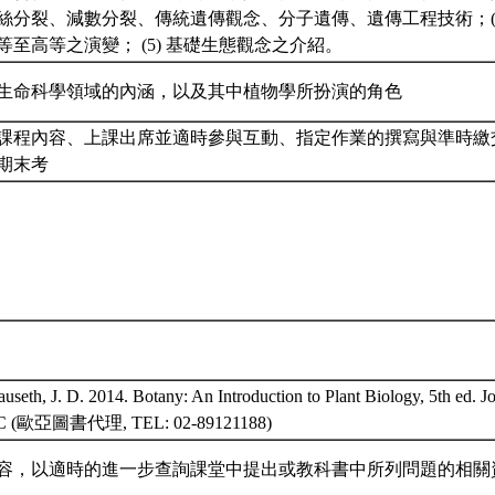
絲分裂、減數分裂、傳統遺傳觀念、分子遺傳、遺傳工程技術；(
等至高等之演變； (5) 基礎生態觀念之介紹。
生命科學領域的內涵，以及其中植物學所扮演的角色
課程內容、上課出席並適時參與互動、指定作業的撰寫與準時繳交、
期末考
seth, J. D. 2014. Botany: An Introduction to Plant Biology, 5th ed. Jo
 LC (歐亞圖書代理, TEL: 02-89121188)
容，以適時的進一步查詢課堂中提出或教科書中所列問題的相關