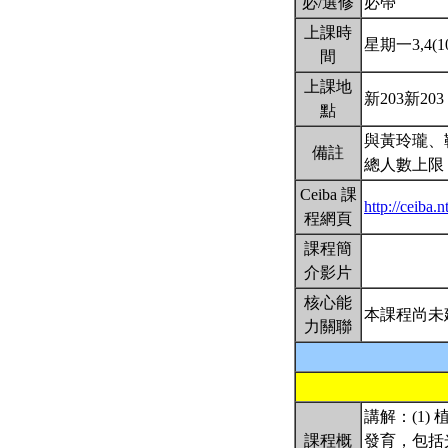
必/選修
必帶
上課時
星期一3,4(10
間
上課地
新203新203
點
與黃玲瓏、
備註
總人數上限：
Ceiba 課
http://ceiba
程網頁
課程簡
介影片
核心能
本課程尚未
力關聯
講解：(1
課程概
發育，包括