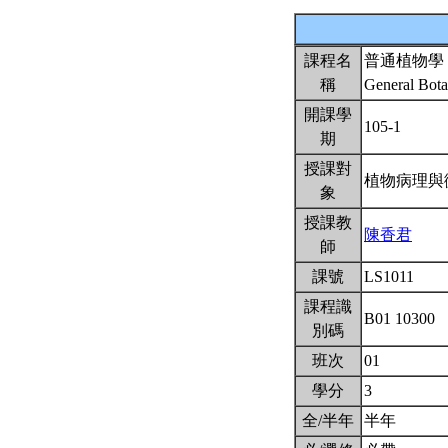
課程名
普通植物學
稱
General Bot
開課學
105-1
期
授課對
植物病理與
象
授課教
陳香君
師
課號
LS1011
課程識
B01 10300
別碼
班次
01
學分
3
全/半年
半年