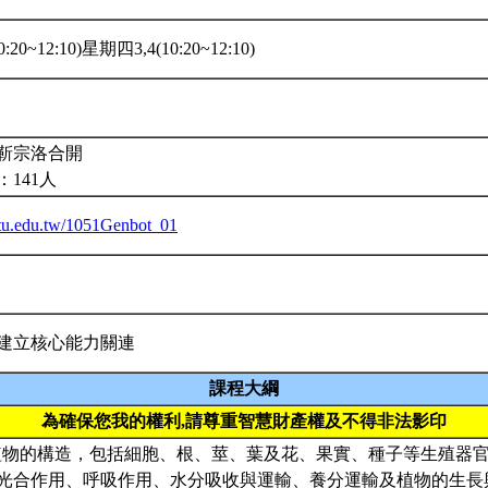
:20~12:10)星期四3,4(10:20~12:10)
靳宗洛合開
141人
.ntu.edu.tw/1051Genbot_01
建立核心能力關連
課程大綱
為確保您我的權利,請尊重智慧財產權及不得非法影印
) 植物的構造，包括細胞、根、莖、葉及花、果實、種子等生殖器官；
光合作用、呼吸作用、水分吸收與運輸、養分運輸及植物的生長與發