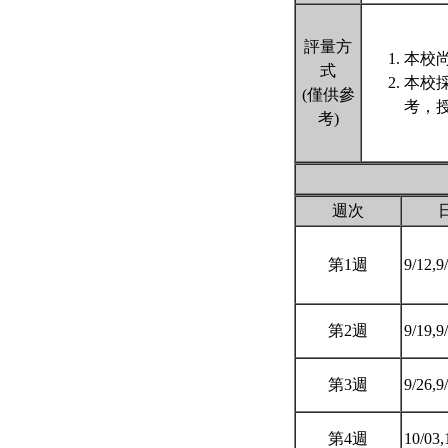
評量方
本校尚
式
本校
(僅供參
考，
考)
週次
第1週
9/12,9
第2週
9/19,9
第3週
9/26,9
第4週
10/03,