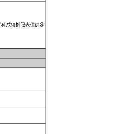
單科成績對照表僅供參
。