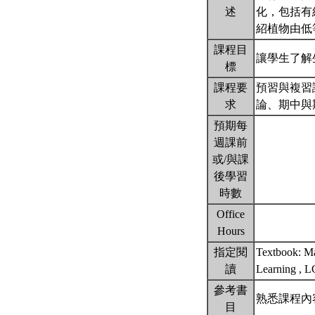
述
化，包括有
紹植物由低
課程目
讓學生了解
標
課程要
預習與複習
求
論、期中與
預期每
週課前
或/與課
後學習
時數
Office
Hours
指定閱
Textbook: Mau
讀
Learning ,
參考書
熟悉課程內
目