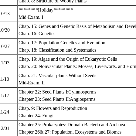
Chap. 8: Structure of Woody Plants
********Holiday********
10/13
Mid-Exam. I
Chap. 15: Genes and Genetic Basis of Metabolism and Deve
10/20
Chap. 16: Genetics
Chap. 17: Population Genetics and Evolution
10/27
Chap. 18: Classification and Systematics
Chap. 19: Algae and the Origin of Eukaryotic Cells
11/03
Chap. 20: Nonvascular Plants: Mosses, Liverworts, and Ho
Chap. 21: Vascular plants Without Seeds
11/10
Mid-Exam. II
Chapter 22: Seed Plants I:Gymnosperms
11/17
Chapter 23: Seed Plants II:Angiosperms
Chap. 9: Flowers and Reproduction
11/24
Chapter 24: Fungi
Chapter 25: Prokaryotes: Domain Bacteria and Archaea
12/01
Chapter 26& 27: Population, Ecosystems and Biomes