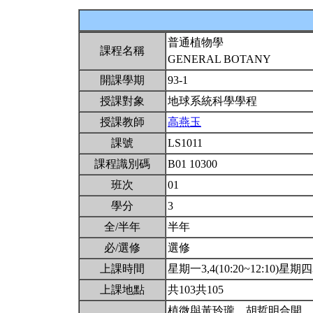
普通植物學
課程名稱
GENERAL BOTANY
開課學期
93-1
授課對象
地球系統科學學程
授課教師
高燕玉
課號
LS1011
課程識別碼
B01 10300
班次
01
學分
3
全/半年
半年
必/選修
選修
上課時間
星期一3,4(10:20~12:10)星期四3,
上課地點
共103共105
植微與黃玲瓏、胡哲明合開