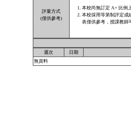
本校尚無訂定 A+ 比例
評量方式
本校採用等第制評定成
(僅供參考)
表僅供參考，授課教師
週次
日期
無資料