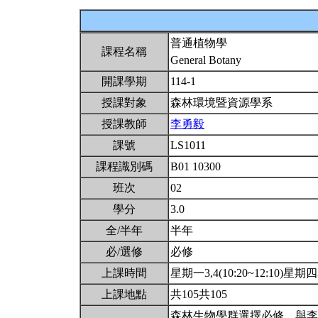
普通植物學
課程名稱
General Botany
開課學期
114-1
授課對象
森林環境暨資源學系
授課教師
李勇毅
課號
LS1011
課程識別碼
B01 10300
班次
02
學分
3.0
全/半年
半年
必/選修
必修
上課時間
星期一3,4(10:20~12:10)星期四3,
上課地點
共105共105
森林生物學群選擇必修。與李