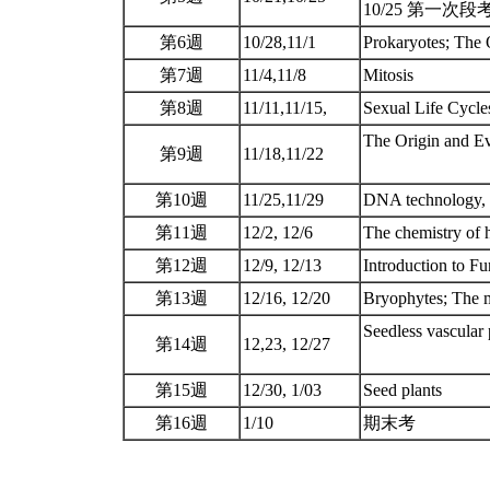
10/25 第一次段
第6週
10/28,11/1
Prokaryotes; The 
第7週
11/4,11/8
Mitosis
第8週
11/11,11/15,
Sexual Life Cyc
The Origin and
第9週
11/18,11/22
第10週
11/25,11/29
DNA technology, 
第11週
12/2, 12/6
The chemistry of 
第12週
12/9, 12/13
Introduction to F
第13週
12/16, 12/20
Bryophytes; The m
Seedless vascular 
第14週
12,23, 12/27
第15週
12/30, 1/03
Seed plants
第16週
1/10
期末考