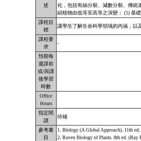
述
化，包括有絲分裂、減數分裂、傳統遺
紹植物由低等至高等之演變； (5) 
課程目
讓學生了解生命科學領域的內涵，以
標
課程要
-
求
預期每
週課前
或/與課
後學習
時數
Office
Hours
指定閱
待補
讀
參考書
1. Biology (A Global Approach). 11th ed
目
2. Raven Biology of Plants. 8th ed. (Ray 