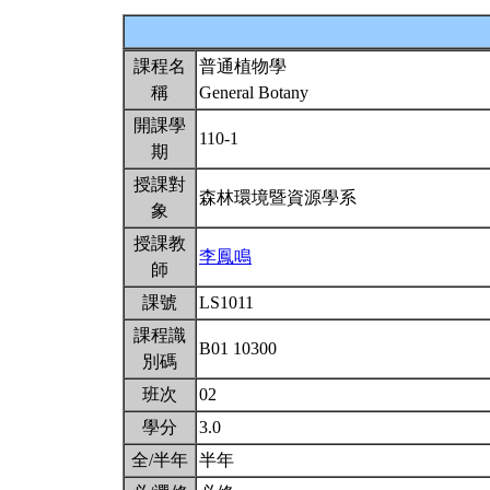
課程名
普通植物學
稱
General Botany
開課學
110-1
期
授課對
森林環境暨資源學系
象
授課教
李鳳鳴
師
課號
LS1011
課程識
B01 10300
別碼
班次
02
學分
3.0
全/半年
半年