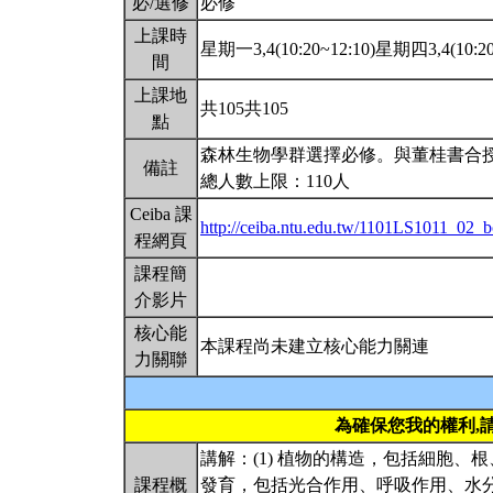
必/選修
必修
上課時
星期一3,4(10:20~12:10)星期四3,4(10:20
間
上課地
共105共105
點
森林生物學群選擇必修。與董桂書合
備註
總人數上限：110人
Ceiba 課
http://ceiba.ntu.edu.tw/1101LS1011_02_b
程網頁
課程簡
介影片
核心能
本課程尚未建立核心能力關連
力關聯
為確保您我的權利,
講解：(1) 植物的構造，包括細胞、
課程概
發育，包括光合作用、呼吸作用、水分