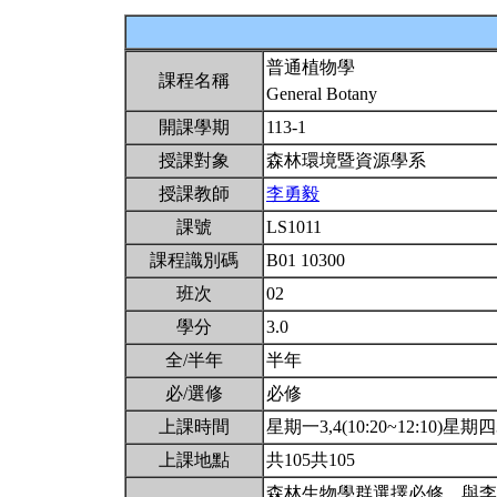
普通植物學
課程名稱
General Botany
開課學期
113-1
授課對象
森林環境暨資源學系
授課教師
李勇毅
課號
LS1011
課程識別碼
B01 10300
班次
02
學分
3.0
全/半年
半年
必/選修
必修
上課時間
星期一3,4(10:20~12:10)星期四3,
上課地點
共105共105
森林生物學群選擇必修。與李