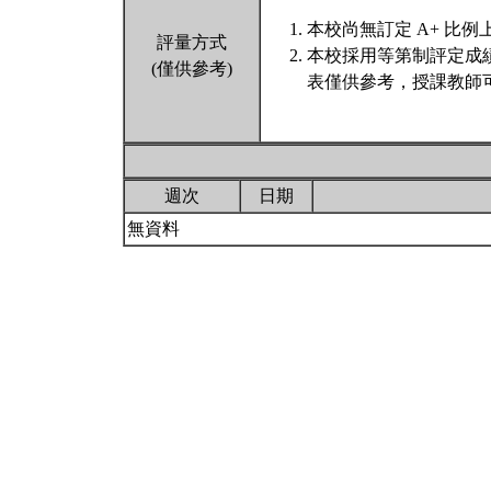
本校尚無訂定 A+ 比例
評量方式
本校採用等第制評定成
(僅供參考)
表僅供參考，授課教師
週次
日期
無資料