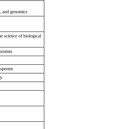
y, and genomics
e science of biological
protists
iosperms
gy