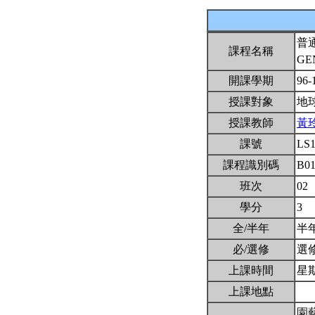
普
課程名稱
GE
開課學期
96-
授課對象
地
授課教師
黃
課號
LS
課程識別碼
B01
班次
02
學分
3
全/半年
半
必/選修
選
上課時間
星期一
上課地點
園