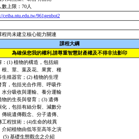
人數上限：70人
://ceiba.ntu.edu.tw/961genbot2
課程尚未建立核心能力關連
課程大綱
為確保您我的權利,請尊重智慧財產權及不得非法影印
解：(1) 植物的構造，包括細
、根、莖、葉及花、果實、種
等生殖器官；(2) 植物的生理
發育，包括光合作用、呼吸作
、水分吸收與運輸、養分運輸
植物的生長與發育；(3) 遺傳
演化，包括有絲分裂、減數分
、傳統遺傳觀念、分子遺傳、
傳工程技術；(4)生命的歧異
，介紹植物由低等至高等之演
； (5) 基礎生態觀念之介紹