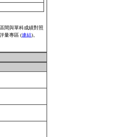
區間與單科成績對照
量專區 (
連結
)。