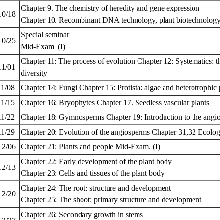
Chapter 9. The chemistry of heredity and gene expression
10/18
Chapter 10. Recombinant DNA technology, plant biotechnolog
Special seminar
10/25
Mid-Exam. (I)
Chapter 11: The process of evolution Chapter 12: Systematics: th
11/01
diversity
11/08
Chapter 14: Fungi Chapter 15: Protista: algae and heterotrophic 
11/15
Chapter 16: Bryophytes Chapter 17. Seedless vascular plants
11/22
Chapter 18: Gymnosperms Chapter 19: Introduction to the ang
11/29
Chapter 20: Evolution of the angiosperms Chapter 31,32 Ecolo
12/06
Chapter 21: Plants and people Mid-Exam. (I)
Chapter 22: Early development of the plant body
12/13
Chapter 23: Cells and tissues of the plant body
Chapter 24: The root: structure and development
12/20
Chapter 25: The shoot: primary structure and development
Chapter 26: Secondary growth in stems