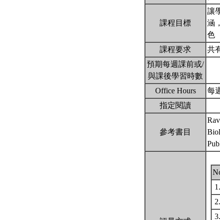
讓
課程目標
涵
色
課程要求
共
預期每週課前或/
與課後學習時數
Office Hours
每週
指定閱讀
Rave
參考書目
Bio
Pub
N
1
2
3