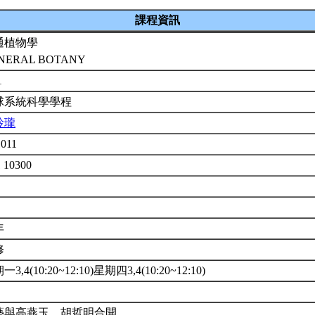
課程資訊
通植物學
NERAL BOTANY
1
球系統科學學程
玲瓏
1011
 10300
年
修
3,4(10:20~12:10)星期四3,4(10:20~12:10)
藝與高燕玉、胡哲明合開