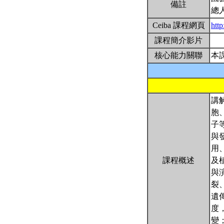
備註
總
Ceiba 課程網頁
http
課程簡介影片
核心能力關聯
本
講
胞
子
與
用
課程概述
及
與
裂
遺
度
變