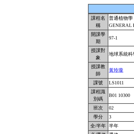
課程名
普通植物學
稱
GENERAL
開課學
97-1
期
授課對
地球系統
象
授課教
黃玲瓏
師
課號
LS1011
課程識
B01 10300
別碼
班次
02
學分
3
全/半年
半年