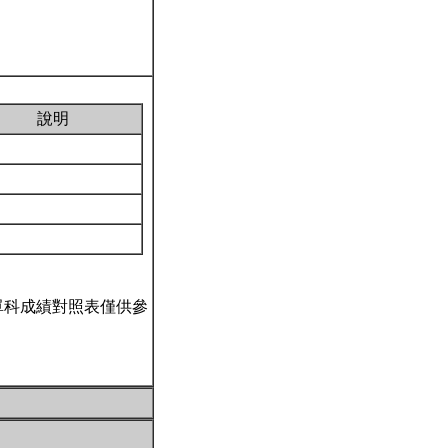
說明
單科成績對照表僅供參
。