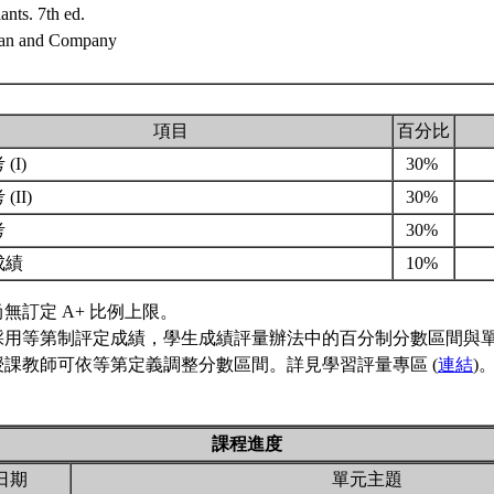
ants. 7th ed.
an and Company
項目
百分比
(I)
30%
(II)
30%
考
30%
成績
10%
無訂定 A+ 比例上限。
採用等第制評定成績，學生成績評量辦法中的百分制分數區間與
授課教師可依等第定義調整分數區間。詳見學習評量專區 (
連結
)
課程進度
日期
單元主題