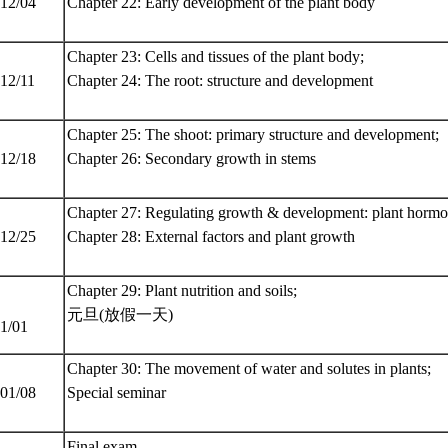
 12/04
Chapter 22: Early development of the plant body
Chapter 23: Cells and tissues of the plant body;
 12/11
Chapter 24: The root: structure and development
Chapter 25: The shoot: primary structure and development;
 12/18
Chapter 26: Secondary growth in stems
Chapter 27: Regulating growth & development: plant hormo
 12/25
Chapter 28: External factors and plant growth
Chapter 29: Plant nutrition and soils;
元旦(放假一天)
01/01
Chapter 30: The movement of water and solutes in plants;
 01/08
Special seminar
Final exam.