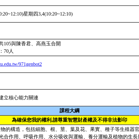
:20~12:10)星期四3,4(10:20~12:10)
共105與陳香君、高燕玉合開
：70人
ntu.edu.tw/971genbot2
建立核心能力關連
課程大綱
為確保您我的權利,請尊重智慧財產權及不得非法影印
) 植物的構造，包括細胞、根、莖、葉及花、果實、種子等生殖器官；
光合作用、呼吸作用、水分吸收與運輸、養分運輸及植物的生長與發