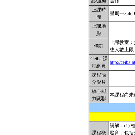
必/選修
選修
上課時
星期一3,4(10
間
上課地
點
上課教室：
備註
總人數上限
Ceiba 課
http://ceiba.
程網頁
課程簡
介影片
核心能
本課程尚未
力關聯
講解：(1
課程概
發育，包括