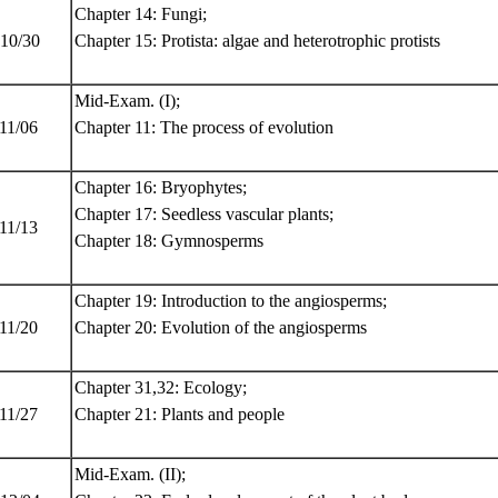
Chapter 14: Fungi;
 10/30
Chapter 15: Protista: algae and heterotrophic protists
Mid-Exam. (I);
 11/06
Chapter 11: The process of evolution
Chapter 16: Bryophytes;
Chapter 17: Seedless vascular plants;
 11/13
Chapter 18: Gymnosperms
Chapter 19: Introduction to the angiosperms;
 11/20
Chapter 20: Evolution of the angiosperms
Chapter 31,32: Ecology;
 11/27
Chapter 21: Plants and people
Mid-Exam. (II);