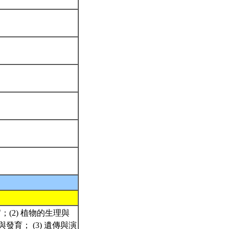
(2) 植物的生理與
育； (3) 遺傳與演