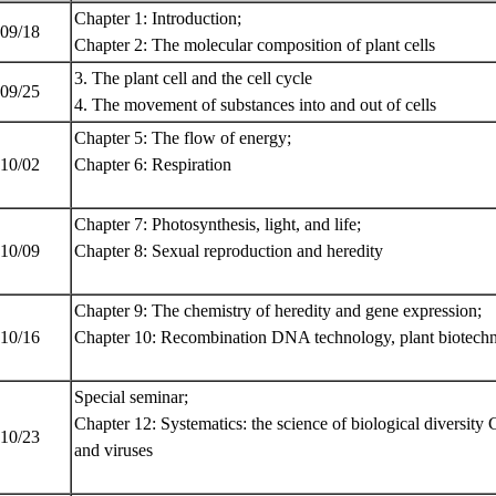
Chapter 1: Introduction;
 09/18
Chapter 2: The molecular composition of plant cells
3. The plant cell and the cell cycle
 09/25
4. The movement of substances into and out of cells
Chapter 5: The flow of energy;
 10/02
Chapter 6: Respiration
Chapter 7: Photosynthesis, light, and life;
 10/09
Chapter 8: Sexual reproduction and heredity
Chapter 9: The chemistry of heredity and gene expression;
 10/16
Chapter 10: Recombination DNA technology, plant biotech
Special seminar;
Chapter 12: Systematics: the science of biological diversity
 10/23
and viruses