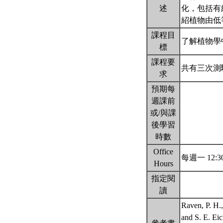
述
化，包括有
紹植物由低
課程目
了解植物學
標
課程要
共有三次測
求
預期每
週課前
或/與課
後學習
時數
Office
每週一 12:30
Hours
指定閱
讀
Raven, P. H.,
and S. E. Ei