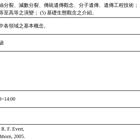
絲分裂、減數分裂、傳統遺傳觀念、分子遺傳、遺傳工程技術； (
等至高等之演變； (5) 基礎生態觀念之介紹。
中各領域之基本概念。
驗
~14:00
 R. F. Evert,
chhorn, 2005.