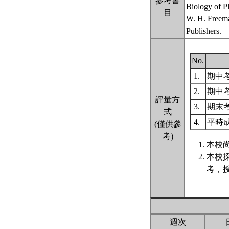
參考書
Biology of Pl
目
W. H. Freem
Publishers.
No.
1.
期中考 
2.
期中考 
評量方
3.
期末
式
4.
平時
(僅供參
考)
本校尚
本校
考，
週次