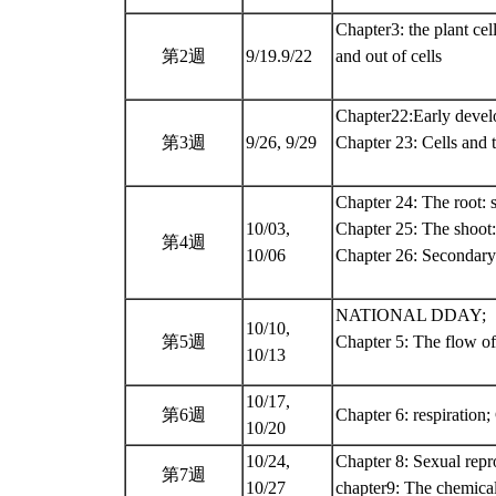
Chapter3: the plant ce
第2週
9/19.9/22
and out of cells
Chapter22:Early devel
第3週
9/26, 9/29
Chapter 23: Cells and t
Chapter 24: The root: 
10/03,
Chapter 25: The shoot:
第4週
10/06
Chapter 26: Secondary
NATIONAL DDAY;
10/10,
第5週
Chapter 5: The flow o
10/13
10/17,
第6週
Chapter 6: respiration;
10/20
10/24,
Chapter 8: Sexual repr
第7週
10/27
chapter9: The chemica