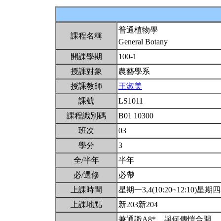
普通植物學
課程名稱
General Botany
開課學期
100-1
授課對象
農藝學系
授課教師
王淑美
課號
LS1011
課程識別碼
B01 10300
班次
03
學分
3
全/半年
半年
必/選修
必帶
上課時間
星期一3,4(10:20~12:10)星期四3,
上課地點
新203新204
兼通識A8*。與何傳愷合開