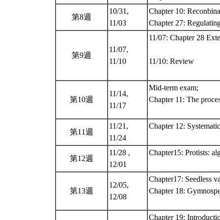
10/31,
Chapter 10: Reconbin
第8週
11/03
Chapter 27: Regulatin
11/07: Chapter 28 Exte
11/07,
第9週
11/10
11/10: Review
Mid-term exam;
11/14,
第10週
Chapter 11: The proces
11/17
11/21,
Chapter 12: Systematic
第11週
11/24
11/28 ,
Chapter15: Protists: al
第12週
12/01
Chapter17: Seedless va
12/05,
第13週
Chapter 18: Gymnosp
12/08
Chapter 19: Introducti