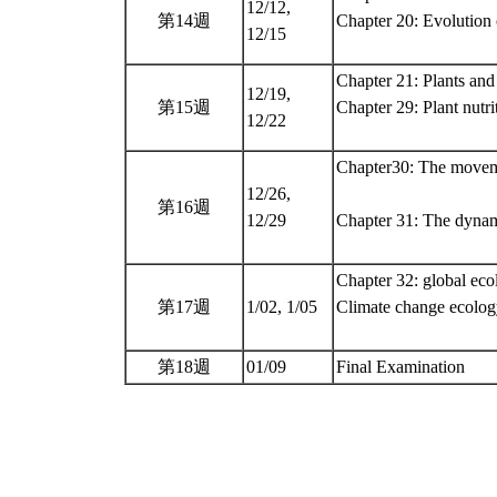
12/12,
第14週
Chapter 20: Evolution 
12/15
Chapter 21: Plants and
12/19,
第15週
Chapter 29: Plant nutri
12/22
Chapter30: The movemen
12/26,
第16週
12/29
Chapter 31: The dynam
Chapter 32: global eco
第17週
1/02, 1/05
Climate change ecolo
第18週
01/09
Final Examination