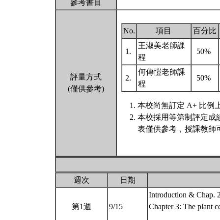
參考書目
No.
項目
百分比
王淑美老師課
1.
50%
程
何傳愷老師課
評量方式
2.
50%
程
(僅供參考)
本校尚無訂定 A+ 比例
本校採用等第制評定成
表僅供參考，授課教師
週次
日期
Introduction & Chap. 2
第1週
9/15
Chapter 3: The plant ce