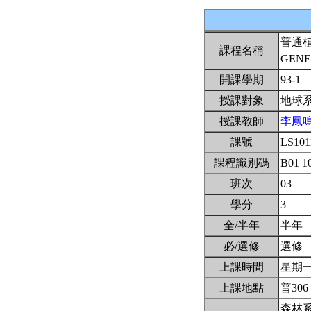
普通
課程名稱
GENE
開課學期
93-1
授課對象
地球
授課教師
李鳳
課號
LS10
課程識別碼
B01 1
班次
03
學分
3
全/半年
半年
必/選修
選修
上課時間
星期一3,
上課地點
普306
森林