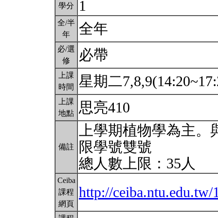
1
學分
全/半
全年
年
必/選
必帶
修
上課
星期二7,8,9(14:20~17:
時間
上課
思亮410
地點
上學期植物學為主。
限學號雙號
備註
總人數上限：35人
Ceiba
http://ceiba.ntu.edu.t
課程
網頁