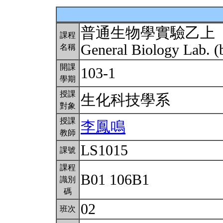
普通生物學實驗乙上
課程
General Biology Lab. (
名稱
開課
103-1
學期
授課
生化科技學系
對象
授課
李鳳鳴
教師
LS1015
課號
課程
B01 106B1
識別
碼
02
班次