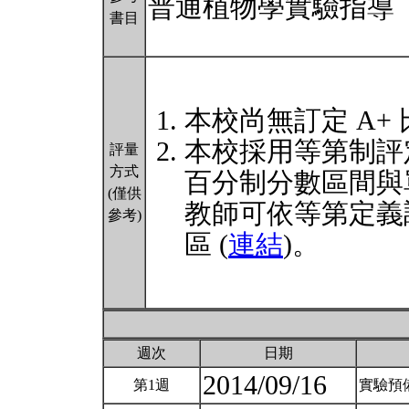
普通植物學實驗指導
書目
本校尚無訂定 A+
本校採用等第制評
評量
方式
百分制分數區間與
(僅供
教師可依等第定義
參考)
區 (
連結
)。
週次
日期
2014/09/16
第1週
實驗預