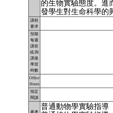
的生物實驗態度。進
發學生對生命科學的
課程
要求
預期
每週
課前
或/與
課後
學習
時數
Office
Hours
指定
閱讀
普通動物學實驗指導
參考