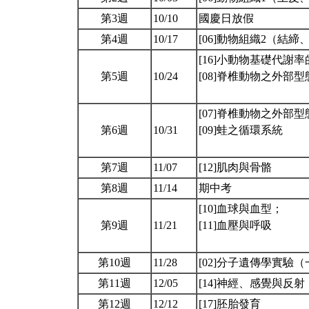
第3週
10/10
國慶日放假
第4週
10/17
[06]動物組織2（結
[16]小動物基礎代謝
第5週
10/24
[08]脊椎動物之外部
[07]脊椎動物之外部
第6週
10/31
[09]蛙之循環系統
第7週
11/07
[12]肌肉與骨骼
第8週
11/14
期中考
[10]血球與血型；
第9週
11/21
[11]血壓與呼吸
第10週
11/28
[02]分子遺傳學實驗
第11週
12/05
[14]神經、感覺與反射
第12週
12/12
[17]胚胎發育