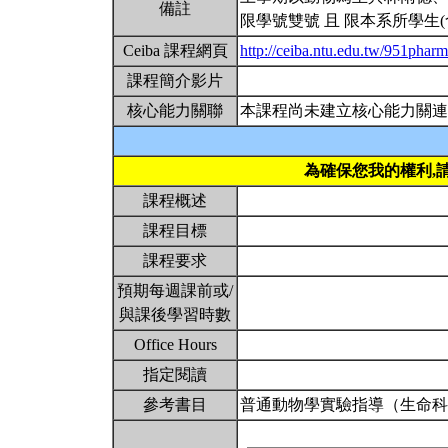
備註
限學號雙號 且 限本系所學生
Ceiba 課程網頁
http://ceiba.ntu.edu.tw/951phar
課程簡介影片
核心能力關聯
本課程尚未建立核心能力關連
為確保您我的權利,
課程概述
課程目標
課程要求
預期每週課前或/
與課後學習時數
Office Hours
指定閱讀
參考書目
普通動物學實驗指導（生命