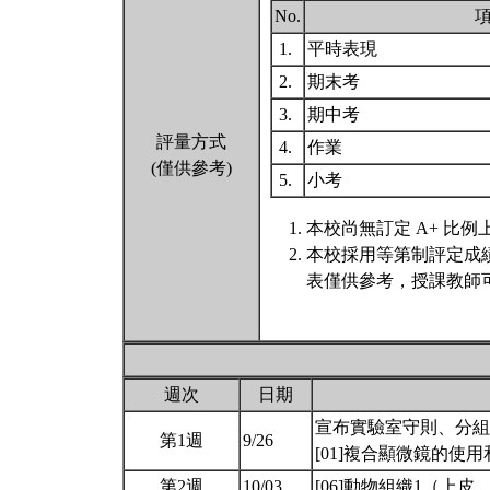
No.
1.
平時表現
2.
期末考
3.
期中考
評量方式
4.
作業
(僅供參考)
5.
小考
本校尚無訂定 A+ 比例
本校採用等第制評定成
表僅供參考，授課教師
週次
日期
宣布實驗室守則、分組
第1週
9/26
[01]複合顯微鏡的使
第2週
10/03
[06]動物組織1（上