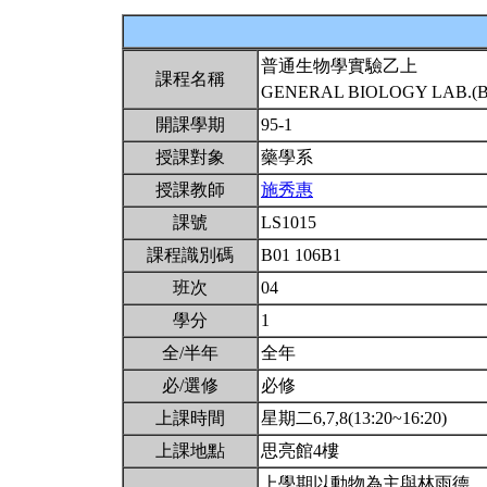
普通生物學實驗乙上
課程名稱
GENERAL BIOLOGY LAB.(B
開課學期
95-1
授課對象
藥學系
授課教師
施秀惠
課號
LS1015
課程識別碼
B01 106B1
班次
04
學分
1
全/半年
全年
必/選修
必修
上課時間
星期二6,7,8(13:20~16:20)
上課地點
思亮館4樓
上學期以動物為主與林雨德、