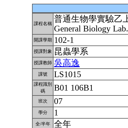
普通生物學實驗乙
課程名稱
General Biology Lab.
102-1
開課學期
昆蟲學系
授課對象
吳高逸
授課教師
LS1015
課號
課程識別
B01 106B1
碼
07
班次
1
學分
全年
全/半年