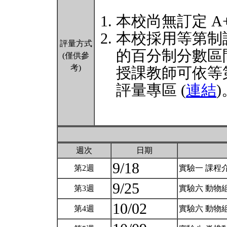
本校尚無訂定 A
本校採用等第制
評量方式
的百分制分數區
(僅供參
考)
授課教師可依等
評量專區 (
連結
)
週次
日期
9/18
第2週
實驗一 課程
9/25
第3週
實驗六 動物組
10/02
第4週
實驗六 動物組