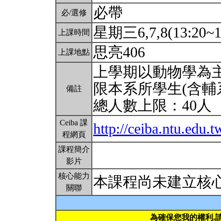
必帶
必/選修
星期三6,7,8(13:20~1
上課時間
思亮406
上課地點
上學期以動物學為
限本系所學生(含輔
備註
總人數上限：40人
Ceiba 課
http://ceiba.ntu.edu
程網頁
課程簡介
影片
核心能力
本課程尚未建立核
關聯
為確保您我的權利,