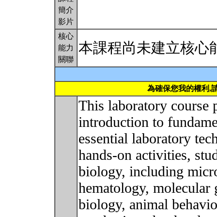
簡介
影片
核心
本課程尚未建立核心
能力
關聯
為確保您我的權利,
This laboratory course
introduction to fundame
essential laboratory te
hands-on activities, stu
biology, including micro
hematology, molecular 
biology, animal behavio