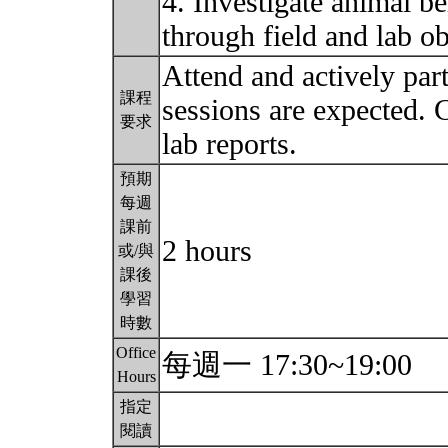
4. Investigate animal be
through field and lab o
Attend and actively part
課程
sessions are expected.
要求
lab reports.
預期
每週
課前
2 hours
或/與
課後
學習
時數
Office
每週一 17:30~19:00
Hours
指定
閱讀