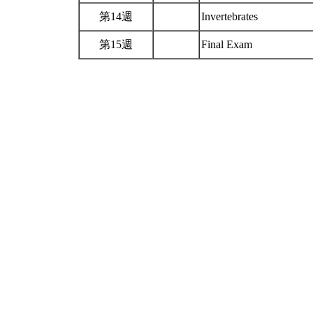
第14週
Invertebrates
第15週
Final Exam