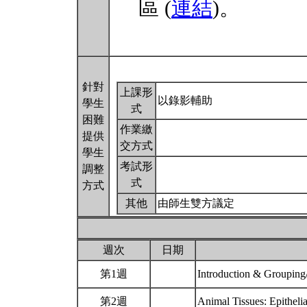
區 (
連結
)。
針對
上課形
以錄影輔助
學生
式
困難
作業繳
提供
交方式
學生
考試形
調整
式
方式
其他
由師生雙方議定
週次
日期
第1週
Introduction & Groupin
第2週
Animal Tissues: Epitheli