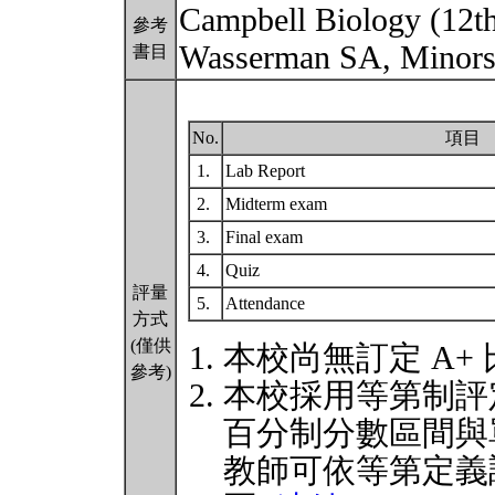
Campbell Biology (12th
參考
Wasserman SA, Minorsk
書目
No.
項目
1.
Lab Report
2.
Midterm exam
3.
Final exam
4.
Quiz
評量
5.
Attendance
方式
(僅供
本校尚無訂定 A+
參考)
本校採用等第制評
百分制分數區間與
教師可依等第定義