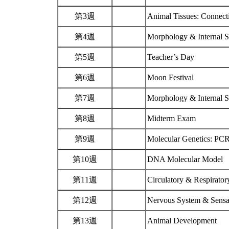
第3週
Animal Tissues: Connect
第4週
Morphology & Internal S
第5週
Teacher’s Day
第6週
Moon Festival
第7週
Morphology & Internal S
第8週
Midterm Exam
第9週
Molecular Genetics: PC
第10週
DNA Molecular Model
第11週
Circulatory & Respirato
第12週
Nervous System & Sensa
第13週
Animal Development