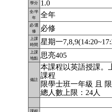
1.0
學分
全/半
全年
年
必/選
必修
修
上課
星期一7,8,9(14:20~17:
時間
上課
思亮405
地點
本課程以英語授課。
課程
備註
限學士班一年級 且 
總人數上限：24人
課程