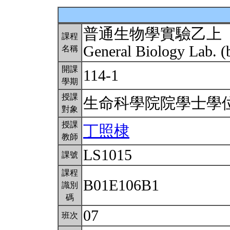
普通生物學實驗乙上
課程
General Biology Lab. (
名稱
開課
114-1
學期
授課
生命科學院院學士學
對象
授課
丁照棣
教師
LS1015
課號
課程
B01E106B1
識別
碼
07
班次