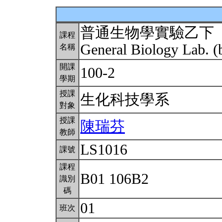
普通生物學實驗乙下
課程
General Biology Lab. (
名稱
開課
100-2
學期
授課
生化科技學系
對象
授課
陳瑞芬
教師
LS1016
課號
課程
B01 106B2
識別
碼
01
班次