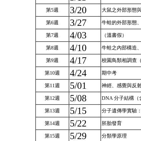
3/20
第5週
大鼠之外部形態
3/27
第6週
牛蛙的外部形態
4/03
第7週
（溫書假）
4/10
第8週
牛蛙之內部構造
4/17
第9週
校園鳥類相調查
4/24
第10週
期中考
5/01
第11週
神經、感覺與反
5/08
第12週
DNA 分子結構
5/15
第13週
分子遺傳學實驗：
5/22
第14週
胚胎發育
5/29
第15週
分類學原理