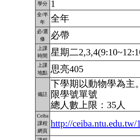
1
學分
全/半
全年
年
必/選
必帶
修
上課
星期二2,3,4(9:10~12:1
時間
上課
思亮405
地點
下學期以動物學為主
限學號單號
備註
總人數上限：35人
Ceiba
http://ceiba.ntu.edu.t
課程
網頁