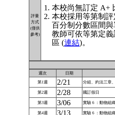
本校尚無訂定 A+
本校採用等第制評
評量
方式
百分制分數區間與
(僅供
教師可依等第定義
參考)
區 (
連結
)。
週次
日期
2/21
第1週
分組、約法三章
2/28
第2週
國訂假日
3/06
第3週
實驗 6 ：動物組
3/13
第4週
實驗 6 ：動物組